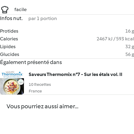
facile
Infos nut.
par 1 portion
Protides
16 g
Calories
2467 kJ / 593 kcal
Lipides
32 g
Glucides
56 g
Également présenté dans
Saveurs Thermomix n°7 - Sur les étals vol. II
10 Recettes
France
Vous pourriez aussi aimer...