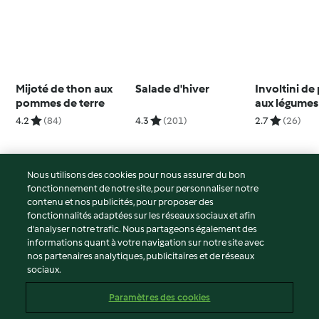
Mijoté de thon aux
Salade d'hiver
Involtini de
pommes de terre
aux légumes 
4.2
(84)
4.3
(201)
2.7
(26)
Nous utilisons des cookies pour nous assurer du bon
fonctionnement de notre site, pour personnaliser notre
© Copyright 2026
contenu et nos publicités, pour proposer des
fonctionnalités adaptées sur les réseaux sociaux et afin
Conditions d'utilisation
d’analyser notre trafic. Nous partageons également des
Politique de confidentialité
informations quant à votre navigation sur notre site avec
Non-responsabilité
nos partenaires analytiques, publicitaires et de réseaux
sociaux.
Mentions légales
Cookies
Paramètres des cookies
Contenu du rapport