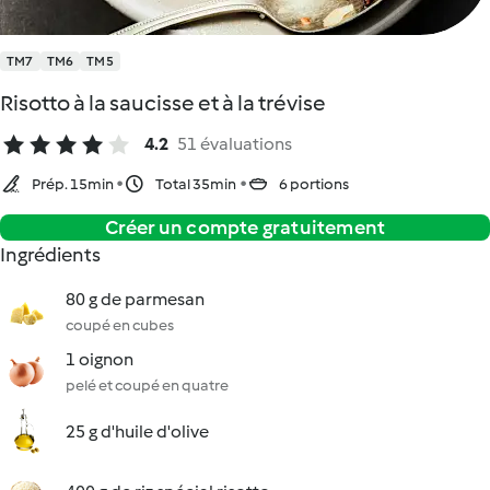
TM7
TM6
TM5
Risotto à la saucisse et à la trévise
4.2
51 évaluations
Prép. 15min
Total 35min
6 portions
Créer un compte gratuitement
Ingrédients
80 g de parmesan
coupé en cubes
1 oignon
pelé et coupé en quatre
25 g d'huile d'olive