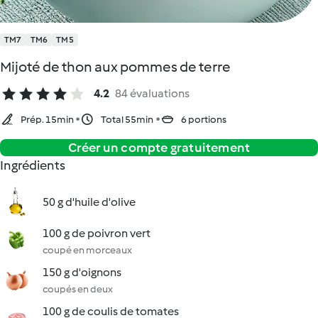
TM7
TM6
TM5
Mijoté de thon aux pommes de terre
4.2
84 évaluations
Prép. 15min
Total 55min
6 portions
Créer un compte gratuitement
Ingrédients
50 g d'huile d'olive
100 g de poivron vert
coupé en morceaux
150 g d'oignons
coupés en deux
100 g de coulis de tomates