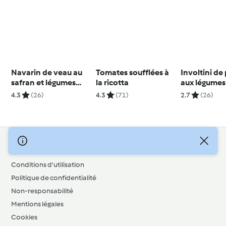
Navarin de veau au
Tomates soufflées à
Involtini de
safran et légumes
la ricotta
aux légumes 
printaniers
4.3
(26)
4.3
(71)
2.7
(26)
© Copyright 2026
Conditions d'utilisation
Politique de confidentialité
Non-responsabilité
Mentions légales
Cookies