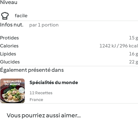
Niveau
facile
Infos nut.
par 1 portion
Protides
15 g
Calories
1242 kJ / 296 kcal
Lipides
16 g
Glucides
22 g
Également présenté dans
Spécialités du monde
12 Recettes
France
Vous pourriez aussi aimer...