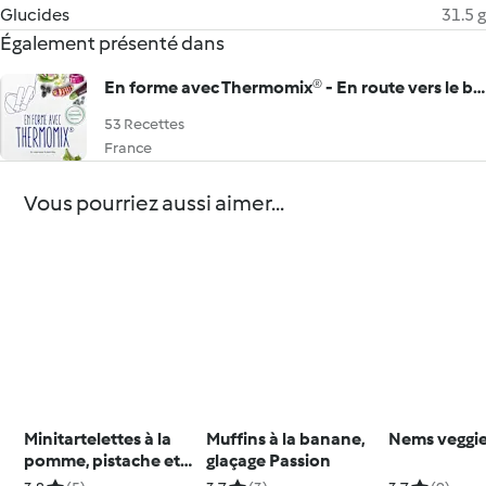
Glucides
31.5 g
Également présenté dans
En forme avec Thermomix® - En route vers le bien-être
53 Recettes
France
Vous pourriez aussi aimer...
Minitartelettes à la
Muffins à la banane,
Nems veggi
pomme, pistache et
glaçage Passion
cannelle