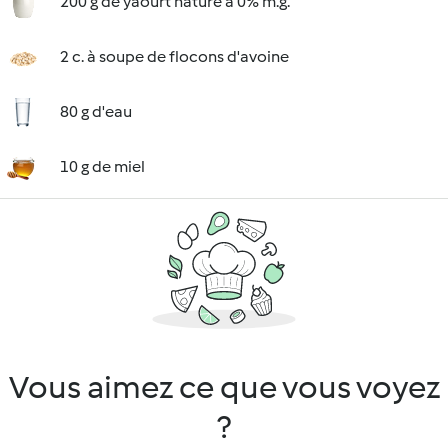
200 g de yaourt nature à 0% m.g.
2 c. à soupe de flocons d'avoine
80 g d'eau
10 g de miel
Vous aimez ce que vous voyez
?