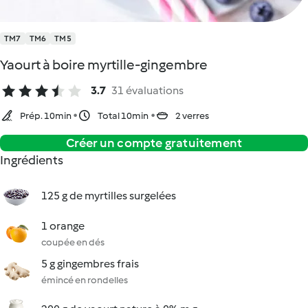
TM7
TM6
TM5
Yaourt à boire myrtille-gingembre
3.7
31 évaluations
Prép. 10min
Total 10min
2 verres
Créer un compte gratuitement
Ingrédients
125 g de myrtilles surgelées
1 orange
coupée en dés
5 g gingembres frais
émincé en rondelles