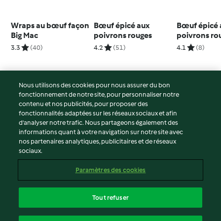
Wraps au bœuf façon
Bœuf épicé aux
Bœuf épicé 
Big Mac
poivrons rouges
poivrons ro
3.3
(40)
4.2
(51)
4.1
(8)
Nous utilisons des cookies pour nous assurer du bon
fonctionnement de notre site, pour personnaliser notre
© Copyright 2026
contenu et nos publicités, pour proposer des
fonctionnalités adaptées sur les réseaux sociaux et afin
Conditions d'utilisation
d’analyser notre trafic. Nous partageons également des
Politique de confidentialité
informations quant à votre navigation sur notre site avec
Non-responsabilité
nos partenaires analytiques, publicitaires et de réseaux
sociaux.
Mentions légales
Cookies
Paramètres des cookies
Contenu du rapport
Résilier le contrat
Tout refuser
Déclaration d'accessibilité