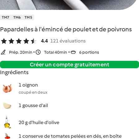
TM7
TM6
TM5
Papardelles à l'émincé de poulet et de poivrons
4.4
121 évaluations
Prép. 20min
Total 40min
6 portions
Créer un compte gratuitement
Ingrédients
1 oignon
coupé en deux
1 gousse d'ail
20 g d'huile d'olive
1 conserve de tomates pelées en dés, en boîte