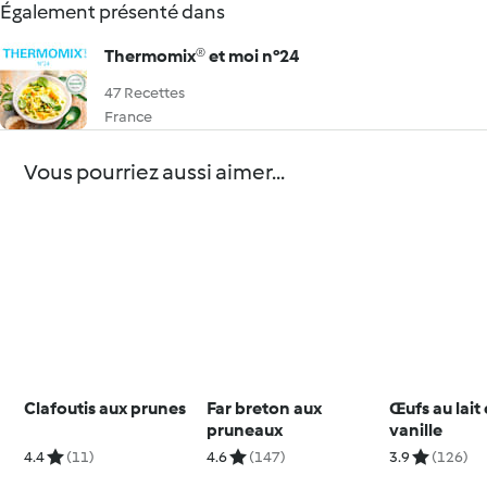
Également présenté dans
Thermomix® et moi n°24
47 Recettes
France
Vous pourriez aussi aimer...
Clafoutis aux prunes
Far breton aux
Œufs au lait 
pruneaux
vanille
4.4
(11)
4.6
(147)
3.9
(126)