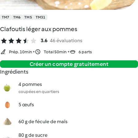
TM7
TM6
TM5
TM31
Clafoutis léger aux pommes
3.6
46 évaluations
Prép. 10min
Total 50min
6 parts
Créer un compte gratuitement
Ingrédients
4 pommes
coupées en quartiers
5 œufs
60 g de fécule de maïs
80 g de sucre