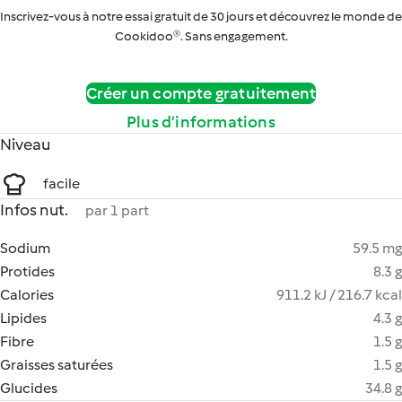
Inscrivez-vous à notre essai gratuit de 30 jours et découvrez le monde de
Cookidoo®. Sans engagement.
Créer un compte gratuitement
Plus d’informations
Niveau
facile
Infos nut.
par 1 part
Sodium
59.5 mg
Protides
8.3 g
Calories
911.2 kJ / 216.7 kcal
Lipides
4.3 g
Fibre
1.5 g
Graisses saturées
1.5 g
Glucides
34.8 g