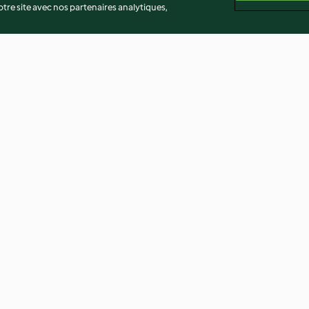
re site avec nos partenaires analytiques,
tes,
Rougail aux chipolatas
Spaetzles à l'al
is
3.9
(100)
3.6
(113)
té
Non-responsabilité
Mentions légales
Cookies
Co