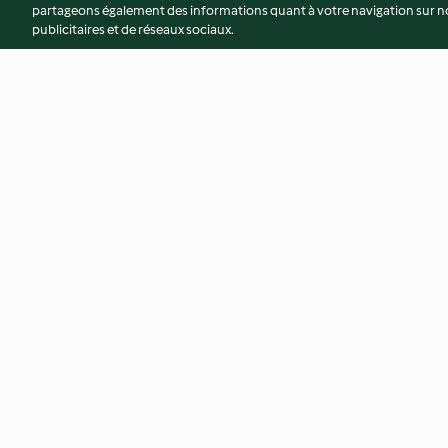
partageons également des informations quant à votre navigation sur not
publicitaires et de réseaux sociaux.
Porc Orloff sauce moutarde et
Sauté de veau carot
petits légumes
chorizo et petits po
4.7
(240)
3.4
(132)
© Copyright 2026
Conditions d'utilisation
Politique de confidentiali
Déclaration d'accessibilité