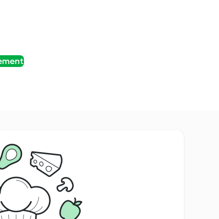
tement