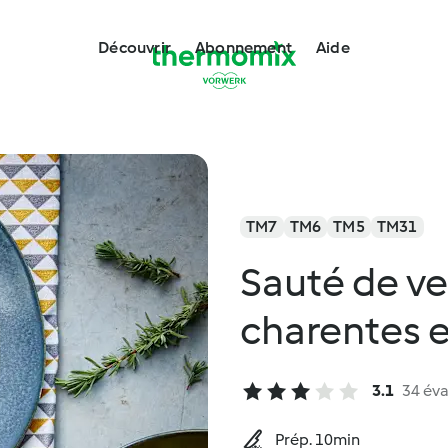
Découvrir
Abonnement
Aide
TM7
TM6
TM5
TM31
Sauté de v
charentes 
3.1
34 éva
Prép. 10min