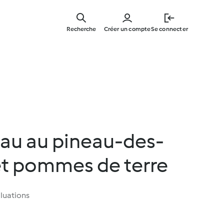
Skip
to
Recherche
Créer un compte
Se connecter
main
content
eau au pineau-des-
et pommes de terre
luations