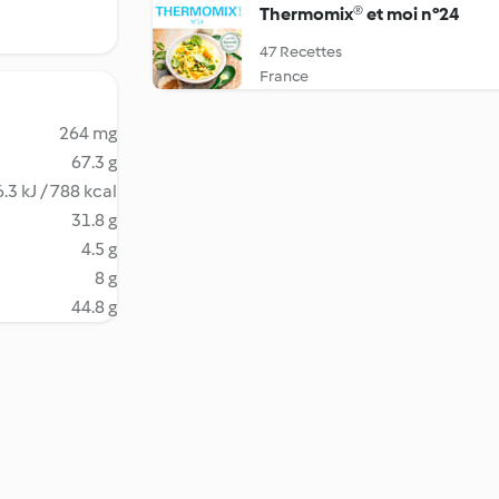
Thermomix® et moi n°24
47 Recettes
France
264 mg
67.3 g
.3 kJ / 788 kcal
31.8 g
4.5 g
8 g
44.8 g