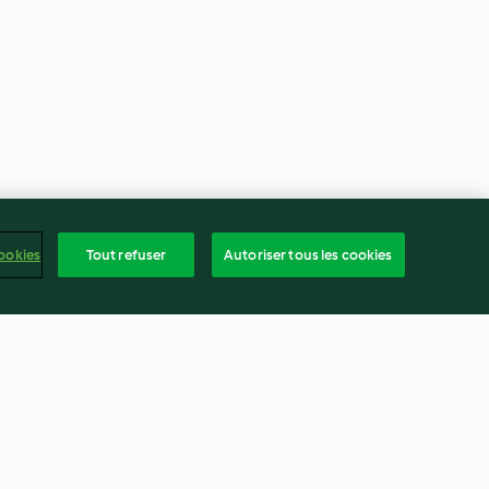
ookies
Tout refuser
Autoriser tous les cookies
lles, glaçage
Pizza napolitaine