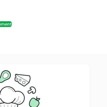
tement