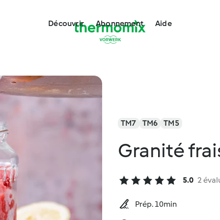
Découvrir
Abonnement
Aide
TM7
TM6
TM5
Granité fra
5.0
2 éval
Prép. 10min