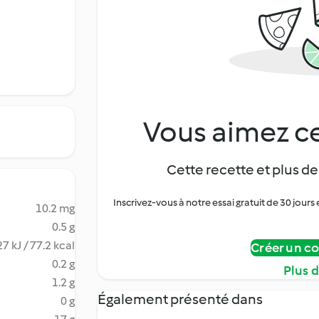
Vous aimez ce
Cette recette et plus de
Inscrivez-vous à notre essai gratuit de 30 jo
10.2 mg
0.5 g
7 kJ / 77.2 kcal
Créer un c
0.2 g
Plus 
1.2 g
Également présenté dans
0 g