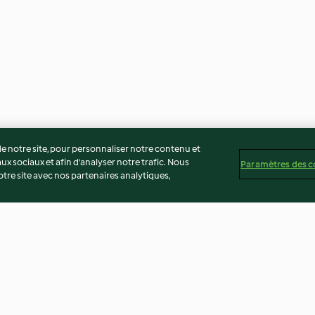
 notre site, pour personnaliser notre contenu et
ux sociaux et afin d’analyser notre trafic. Nous
Paramètres des c
re site avec nos partenaires analytiques,
is et huile
Spaghetti aux anchois et aux
Gâteau aux myrti
pignons
au lemon curd