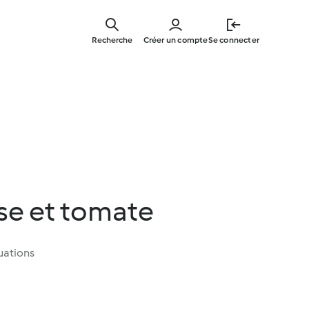
Skip
to
Recherche
Créer un compte
Se connecter
main
content
ise et tomate
uations