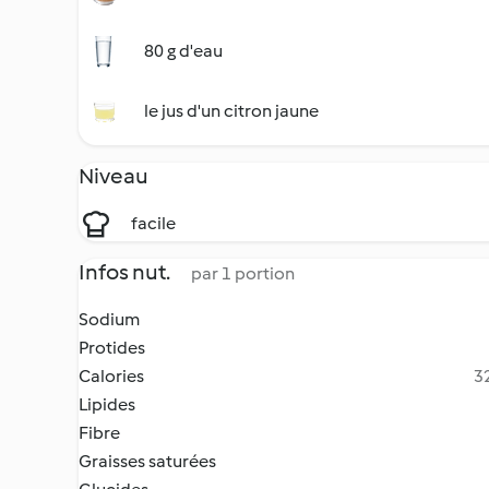
80 g d'eau
le jus d'un citron jaune
Niveau
facile
Infos nut.
par 1 portion
Sodium
Protides
Calories
32
Lipides
Fibre
Graisses saturées