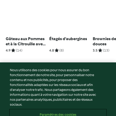
Gâteau aux Pommes
Étagés d'aubergines
Brownies de
et à la Citrouille avec
douces
flocons d'Avoine
4.9
(14)
4.8
(8)
3.5
(13)
Nous utilisons des cookies pour nous assurer du bon
fonctionnement de notre site, pour personnaliser notre
© Copyright 2026
contenu et nos publicités, pour proposer des
fonctionnalités adaptées sur les réseaux sociaux et afin
Conditions d'utilisation
d’analyser notre trafic. Nous partageons également des
Politique de confidentialité
informations quant à votre navigation sur notre site avec
Non-responsabilité
nos partenaires analytiques, publicitaires et de réseaux
sociaux.
Mentions légales
Cookies
Paramètres des cookies