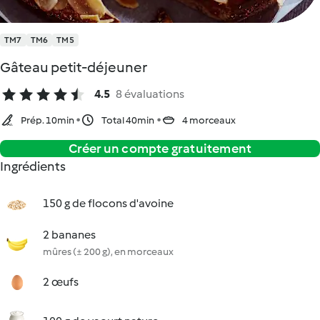
TM7
TM6
TM5
Gâteau petit-déjeuner
4.5
8 évaluations
Prép. 10min
Total 40min
4 morceaux
Créer un compte gratuitement
Ingrédients
150 g de flocons d'avoine
2 bananes
mûres (± 200 g), en morceaux
2 œufs