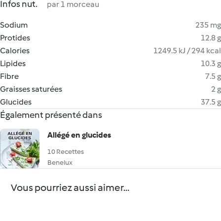
Infos nut.
par 1 morceau
Sodium
235 mg
Protides
12.8 g
Calories
1249.5 kJ / 294 kcal
Lipides
10.3 g
Fibre
7.5 g
Graisses saturées
2 g
Glucides
37.5 g
Également présenté dans
Allégé en glucides
10 Recettes
Benelux
Vous pourriez aussi aimer...