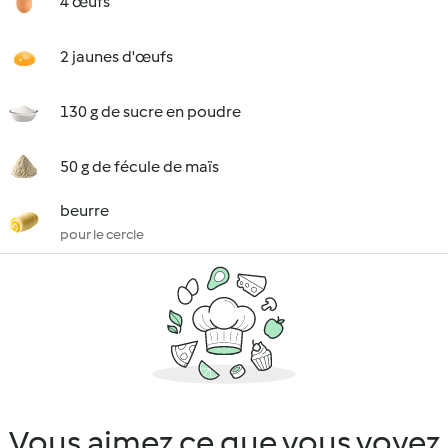
4 œufs
2 jaunes d'œufs
130 g de sucre en poudre
50 g de fécule de maïs
beurre
pour le cercle
Vous aimez ce que vous voyez