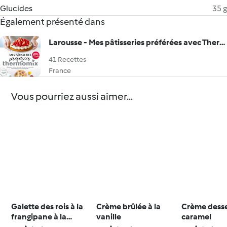
Glucides
35 g
Également présenté dans
Larousse - Mes pâtisseries préférées avec Thermomix® - Desserts, Goûters, Pâques
41 Recettes
France
Vous pourriez aussi aimer...
Galette des rois à la
Crème brûlée à la
Crème desse
frangipane à la
vanille
caramel
vanille