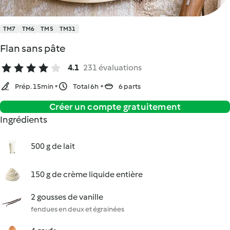
TM7
TM6
TM5
TM31
Flan sans pâte
4.1
231 évaluations
Prép. 15min
Total 6h
6 parts
Créer un compte gratuitement
Ingrédients
500 g de lait
150 g de crème liquide entière
2 gousses de vanille
fendues en deux et égrainées