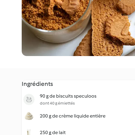
Ingrédients
90 g de biscuits speculoos
dont 40 g émiettés
200 g de crème liquide entière
250 g de lait