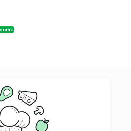
tement