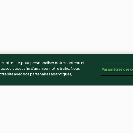
 notre site, pour personnaliser notre contenu et
ux sociaux et afin d’analyser notre trafic. Nous
Paramètres des c
re site avec nos partenaires analytiques,
ATELIER menu 1
Pâte à tartiner 