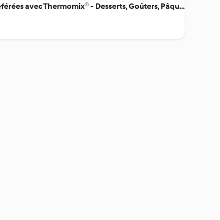
Larousse - Mes pâtisseries préférées avec Thermomix® - Desserts, Goûters, Pâques