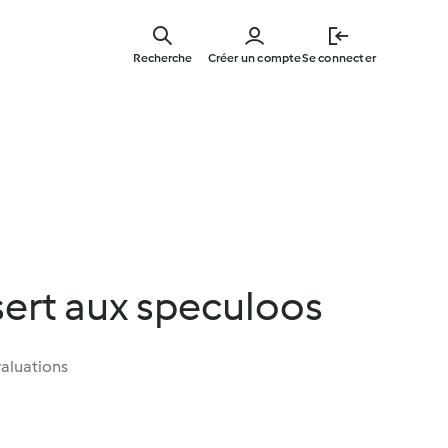
Skip
to
Recherche
Créer un compte
Se connecter
main
content
ert aux speculoos
aluations