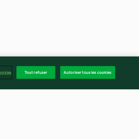
ookies
Tout refuser
Autoriser tous les cookies
aux speculoos
Chocolat liégeois