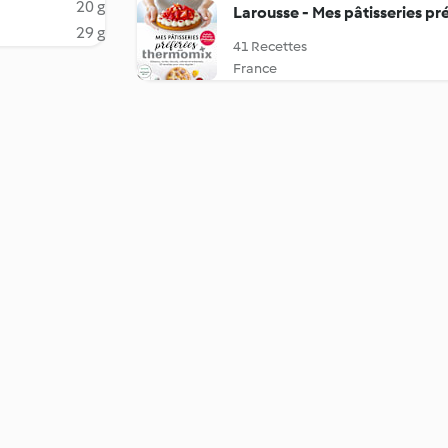
20 g
29 g
41 Recettes
France