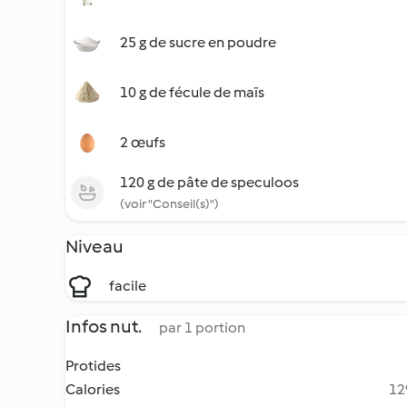
25 g de sucre en poudre
10 g de fécule de maïs
2 œufs
120 g de pâte de speculoos
(voir "Conseil(s)")
Niveau
facile
Infos nut.
par 1 portion
Protides
Calories
12