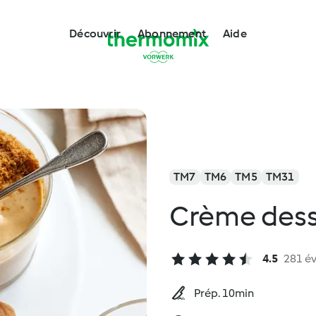
Découvrir
Abonnement
Aide
TM7
TM6
TM5
TM31
Crème dess
4.5
281 év
Prép. 10min