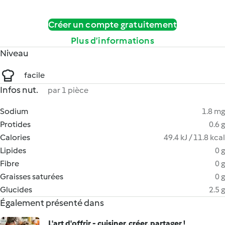
Créer un compte gratuitement
Plus d’informations
Niveau
facile
Infos nut.
par 1 pièce
Sodium
1.8 mg
Protides
0.6 g
Calories
49.4 kJ / 11.8 kcal
Lipides
0 g
Fibre
0 g
Graisses saturées
0 g
Glucides
2.5 g
Également présenté dans
L'art d'offrir - cuisiner, créer, partager !