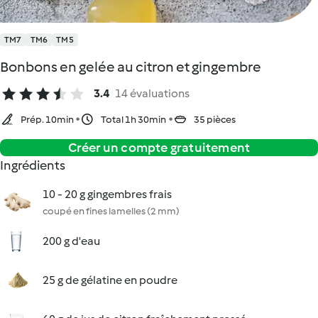
TM7
TM6
TM5
Bonbons en gelée au citron et gingembre
3.4
14 évaluations
Prép. 10min
Total 1h 30min
35 pièces
Créer un compte gratuitement
Ingrédients
10 - 20 g gingembres frais
coupé en fines lamelles (2 mm)
200 g d'eau
25 g de gélatine en poudre