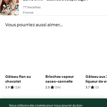
77 Recettes
France
Vous pourriez aussi aimer...
Gâteau flan au
Brioches vapeur
Gâteau aux 3
chocolat
cacao-cannelle
liqueur de 
3.9
(18)
2.5
(34)
3.7
(3)
Nous utilisons des cookies pour nous assurer du bon