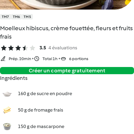
TM7
TM6
TM5
Moelleux hibiscus, crème fouettée, fleurs et fruits
frais
3.5
4 évaluations
Prép. 20min
Total 1h
6 portions
Créer un compte gratuitement
Ingrédients
160 g de sucre en poudre
50 g de fromage frais
150 g de mascarpone