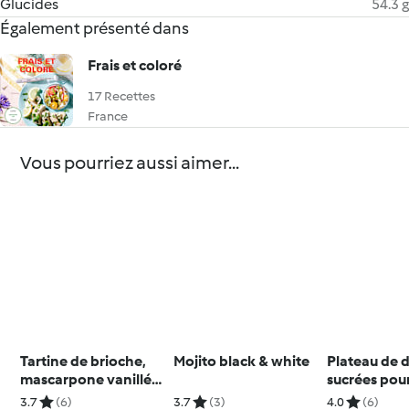
Glucides
54.3 g
Également présenté dans
Frais et coloré
17 Recettes
France
Vous pourriez aussi aimer...
Tartine de brioche,
Mojito black & white
Plateau de 
mascarpone vanillée,
sucrées po
fruits rouges et
3.7
(6)
3.7
(3)
4.0
(6)