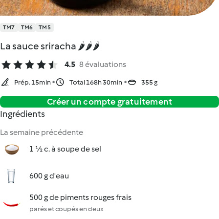
TM7
TM6
TM5
La sauce sriracha 🌶️🌶️🌶️
4.5
8 évaluations
Prép. 15min
Total 168h 30min
355 g
Créer un compte gratuitement
Ingrédients
La semaine précédente
1 ½ c. à soupe de sel
600 g d'eau
500 g de piments rouges frais
parés et coupés en deux