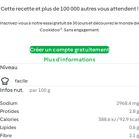
Cette recette et plus de 100 000 autres vous attendent !
Inscrivez-vous à notre essai gratuit de 30 jours et découvrez le monde de
Cookidoo®. Sans engagement.
Créer un compte gratuitement
Plus d’informations
Niveau
facile
Infos nut.
par 100 g
Sodium
2968.4 mg
Protides
2.8 g
Calories
388.6 kJ / 92.9 kcal
Lipides
0.6 g
Fibre
2.1 g