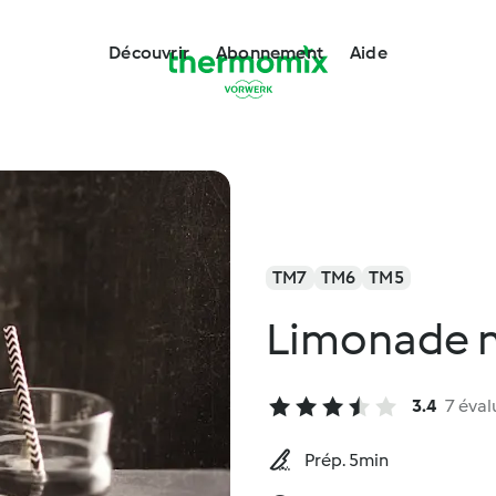
Découvrir
Abonnement
Aide
TM7
TM6
TM5
Limonade n
3.4
7 éval
Prép. 5min