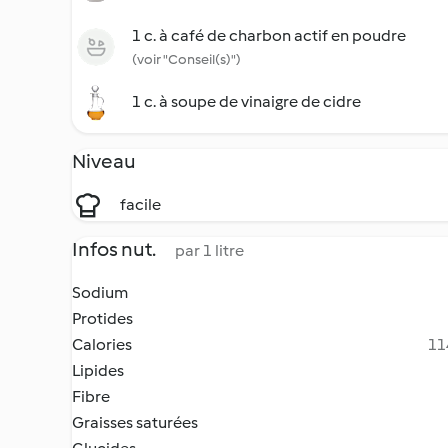
1 c. à café de charbon actif en poudre
(voir "Conseil(s)")
1 c. à soupe de vinaigre de cidre
Niveau
facile
Infos nut.
par 1 litre
Sodium
Protides
Calories
11
Lipides
Fibre
Graisses saturées