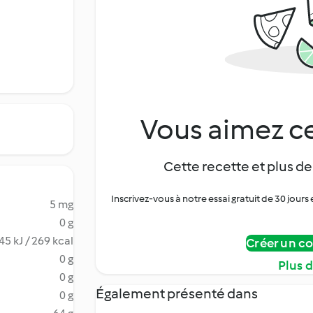
Vous aimez ce
Cette recette et plus de
Inscrivez-vous à notre essai gratuit de 30 jo
5 mg
0 g
45 kJ / 269 kcal
Créer un c
0 g
Plus 
0 g
Également présenté dans
0 g