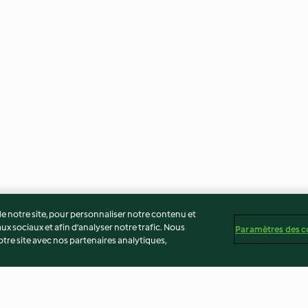
 notre site, pour personnaliser notre contenu et
ux sociaux et afin d’analyser notre trafic. Nous
Paramètres des c
re site avec nos partenaires analytiques,