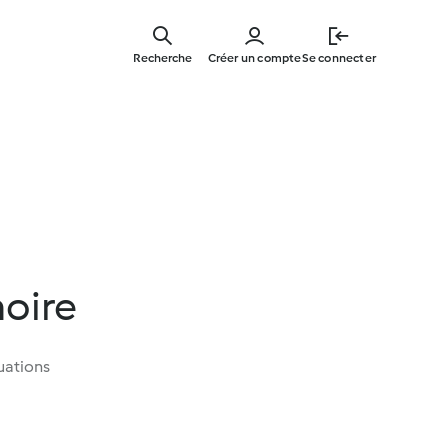
Skip
to
Recherche
Créer un compte
Se connecter
main
content
oire
uations