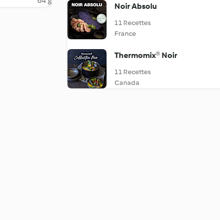
64 g
Noir Absolu
11 Recettes
France
Thermomix® Noir
11 Recettes
Canada