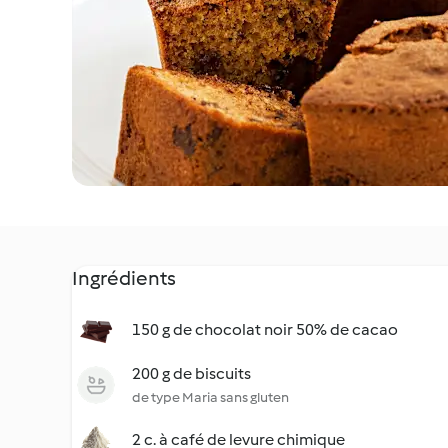
Ingrédients
150 g de chocolat noir 50% de cacao
200 g de biscuits
de type Maria sans gluten
2 c. à café de levure chimique