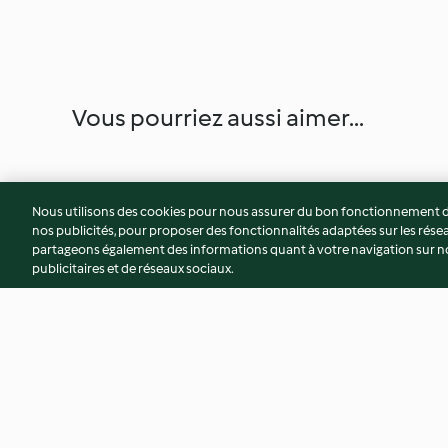
Vous pourriez aussi aimer...
Nous utilisons des cookies pour nous assurer du bon fonctionnement de
nos publicités, pour proposer des fonctionnalités adaptées sur les résea
partageons également des informations quant à votre navigation sur not
publicitaires et de réseaux sociaux.
Gâteau crèmeux au cacao sans
La sauce sriracha 🌶️🌶
gluten