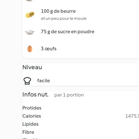
100 g de beurre
et un peu pour le moule
75 g de sucre en poudre
3 œufs
Niveau
facile
Infos nut.
par 1 portion
Protides
Calories
1475.3
Lipides
Fibre