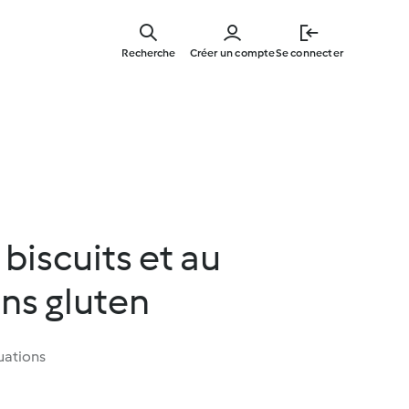
Skip
to
Recherche
Créer un compte
Se connecter
main
content
biscuits et au
ns gluten
uations