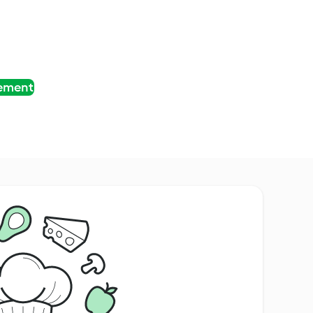
tement