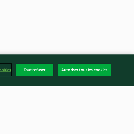
ookies
Tout refuser
Autoriser tous les cookies
landais
Mochis mangue-Passion