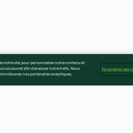
 notre site, pour personnaliser notre contenu et
ux sociaux et afin d’analyser notre trafic. Nous
Paramètres des c
re site avec nos partenaires analytiques,
️🌶️
Orange au sirop de clou de
Café dalgona ir
girofle