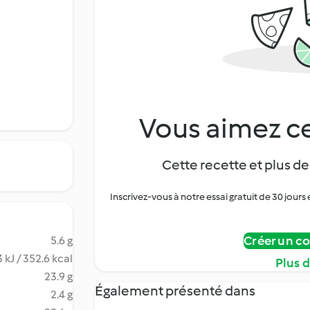
Vous aimez ce
Cette recette et plus de
Inscrivez-vous à notre essai gratuit de 30 jo
Créer un c
5.6 g
 kJ / 352.6 kcal
Plus 
23.9 g
Également présenté dans
2.4 g