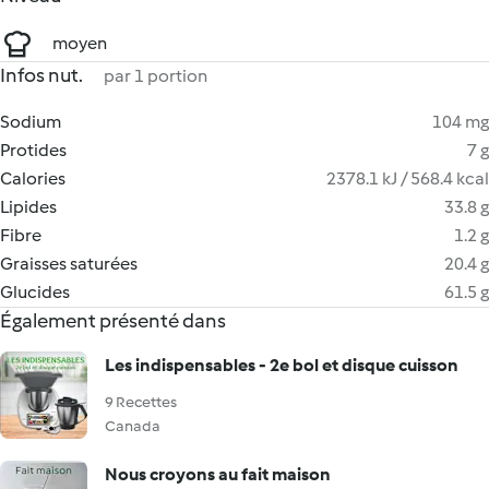
moyen
Infos nut.
par 1 portion
Sodium
104 mg
Protides
7 g
Calories
2378.1 kJ / 568.4 kcal
Lipides
33.8 g
Fibre
1.2 g
Graisses saturées
20.4 g
Glucides
61.5 g
Également présenté dans
Les indispensables - 2e bol et disque cuisson
9 Recettes
Canada
Nous croyons au fait maison