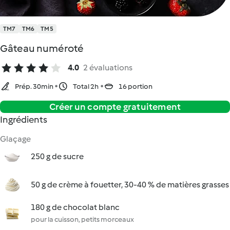
TM7
TM6
TM5
Gâteau numéroté
4.0
2 évaluations
Prép. 30min
Total 2h
16 portion
Créer un compte gratuitement
Ingrédients
Glaçage
250 g de sucre
50 g de crème à fouetter, 30-40 % de matières grasses
180 g de chocolat blanc
pour la cuisson, petits morceaux