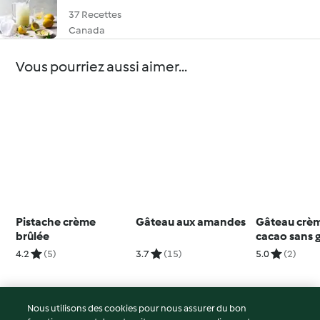
37 Recettes
Canada
Vous pourriez aussi aimer...
Pistache crème
Gâteau aux amandes
Gâteau crè
brûlée
cacao sans 
4.2
(5)
3.7
(15)
5.0
(2)
Nous utilisons des cookies pour nous assurer du bon