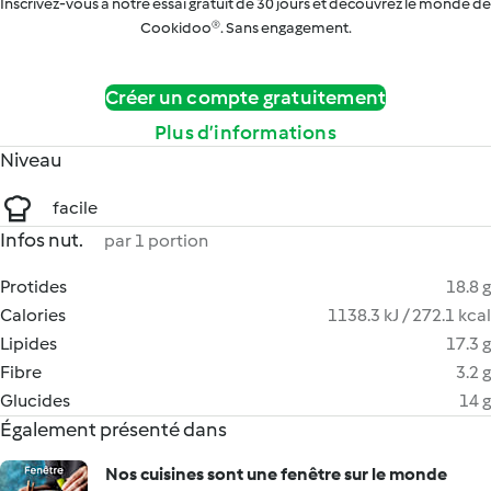
Inscrivez-vous à notre essai gratuit de 30 jours et découvrez le monde de
Cookidoo®. Sans engagement.
Créer un compte gratuitement
Plus d’informations
Niveau
facile
Infos nut.
par 1 portion
Protides
18.8 g
Calories
1138.3 kJ / 272.1 kcal
Lipides
17.3 g
Fibre
3.2 g
Glucides
14 g
Également présenté dans
Nos cuisines sont une fenêtre sur le monde