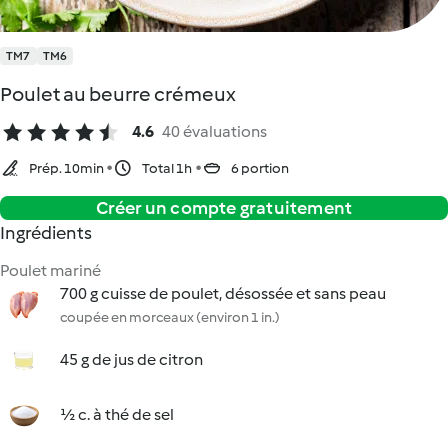
TM7
TM6
Poulet au beurre crémeux
4.6
40 évaluations
Prép. 10min
Total 1h
6 portion
Créer un compte gratuitement
Ingrédients
Poulet mariné
700 g cuisse de poulet, désossée et sans peau
coupée en morceaux (environ 1 in.)
45 g de jus de citron
½ c. à thé de sel