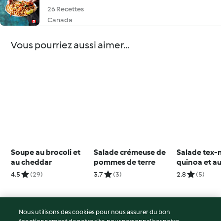
26 Recettes
Canada
Vous pourriez aussi aimer...
Soupe au brocoli et
Salade crémeuse de
Salade tex-
au cheddar
pommes de terre
quinoa et a
4.5
(29)
3.7
(3)
2.8
(5)
Nous utilisons des cookies pour nous assurer du bon