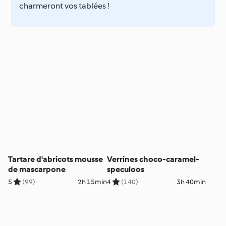
charmeront vos tablées !
Tartare d'abricots mousse
Verrines choco-caramel-
de mascarpone
speculoos
5
(99)
2h 15min
4
(140)
3h 40min