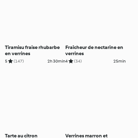
Tiramisu fraise rhubarbe
Fraîcheur de nectarine en
en verrines
verrines
5
(147)
2h 30min
4
(34)
25min
Tarte au citron
Verrines marron et