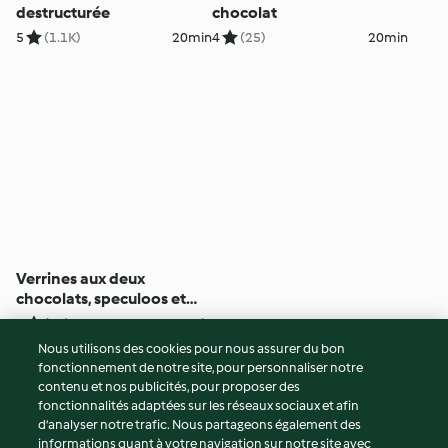
destructurée
chocolat
5
(1.1K)
20min
4
(25)
20min
Verrines aux deux
chocolats, speculoos et
framboises
4
(43)
3h 50min
Nous utilisons des cookies pour nous assurer du bon
fonctionnement de notre site, pour personnaliser notre
© Copyright 2026
contenu et nos publicités, pour proposer des
fonctionnalités adaptées sur les réseaux sociaux et afin
Conditions d'utilisation
d’analyser notre trafic. Nous partageons également des
Politique de confidentialité
informations quant à votre navigation sur notre site avec