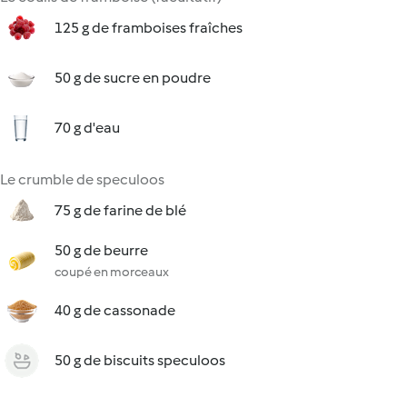
125 g de framboises fraîches
50 g de sucre en poudre
70 g d'eau
Le crumble de speculoos
75 g de farine de blé
50 g de beurre
coupé en morceaux
40 g de cassonade
50 g de biscuits speculoos