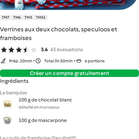
TM7
TM6
TM5
TM31
Verrines aux deux chocolats, speculoos et
framboises
3.6
43 évaluations
Prép. 20min
Total 3h 50min
6 portions
Créer un compte gratuitement
Ingrédients
La banquise
100 g de chocolat blanc
détaillé en morceaux
100 g de mascarpone
Le coulis de framboise (facultatif)