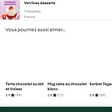
Verrines desserts
7 Recettes
France
Vous pourriez aussi aimer...
Tarte chocolat au lait
Mug cake au chocolat
Sorbet Tag
et fraises
blanc
3.9
(49)
2.8
(27)
3.8
(85)