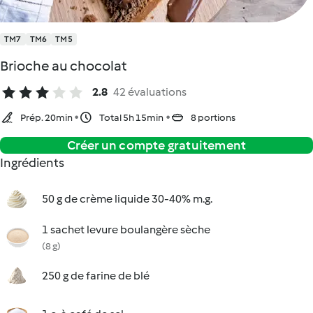
TM7
TM6
TM5
Brioche au chocolat
2.8
42 évaluations
Prép. 20min
Total 5h 15min
8 portions
Créer un compte gratuitement
Ingrédients
50 g de crème liquide 30-40% m.g.
1 sachet levure boulangère sèche
(8 g)
250 g de farine de blé