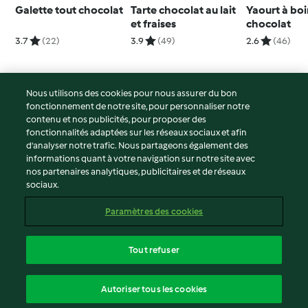
Galette tout chocolat
Tarte chocolat au lait
Yaourt à boi
et fraises
chocolat
3.7
(22)
3.9
(49)
2.6
(46)
Nous utilisons des cookies pour nous assurer du bon
fonctionnement de notre site, pour personnaliser notre
© Copyright 2026
contenu et nos publicités, pour proposer des
fonctionnalités adaptées sur les réseaux sociaux et afin
Conditions d'utilisation
d’analyser notre trafic. Nous partageons également des
Politique de confidentialité
informations quant à votre navigation sur notre site avec
Non-responsabilité
nos partenaires analytiques, publicitaires et de réseaux
sociaux.
Mentions légales
Cookies
Paramètres des cookies
Contenu du rapport
Résilier le contrat
Tout refuser
Déclaration d'accessibilité
français
Autoriser tous les cookies