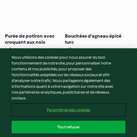
Purée de potiron avec
Bouchées d'agneau épicé
croquant aux noix
turc
4
(9)
1h 30min
4
(9)
1h 30min
Nous utilisons des cookies pour nous assurer du bon
fonctionnement de notre site, pour personnaliser notre
© Copyright 2026
contenu et nos publicités, pour proposer des
fonctionnalités adaptées sur les réseaux sociaux et afin
Conditions d'utilisation
d’analyser notre trafic. Nous partageons également des
Politique de confidentialité
informations quant à votre navigation sur notre site avec
Non-responsabilité
nos partenaires analytiques, publicitaires et de réseaux
sociaux.
Mentions légales
Cookies
Paramètres des cookies
Contenu du rapport
Résilier le contrat
Tout refuser
Déclaration d'accessibilité