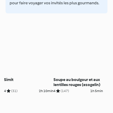
pour faire voyager vos invités les plus gourmands.
Simit
Soupe au boulgour et aux
lentilles rouges (ezogelin)
4
(31)
2h 10min
4
(147)
1h 5min