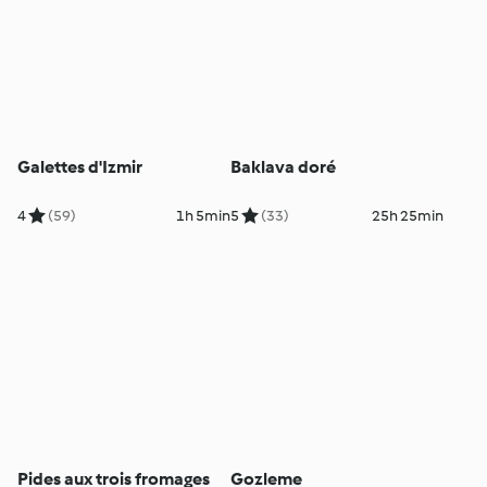
Galettes d'Izmir
Baklava doré
4
(59)
1h 5min
5
(33)
25h 25min
Pides aux trois fromages
Gozleme