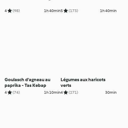
4
(98)
1h 40min
5
(173)
1h 40min
Goulasch d'agneau au
Légumes aux haricots
paprika - Tas Kebap
verts
4
(74)
1h 10min
4
(271)
30min