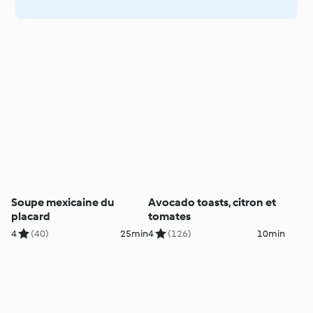
Soupe mexicaine du
Avocado toasts, citron et
placard
tomates
4
(40)
25min
4
(126)
10min