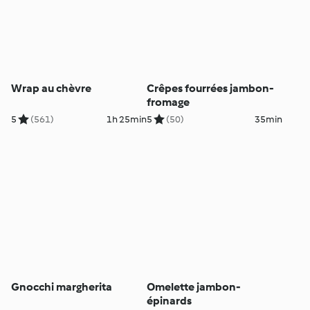
Wrap au chèvre
Crêpes fourrées jambon-
fromage
5
(561)
1h 25min
5
(50)
35min
Gnocchi margherita
Omelette jambon-
épinards