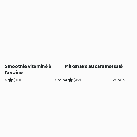
Smoothie vitaminé à
Milkshake au caramel salé
l'avoine
5
(10)
5min
4
(42)
25min