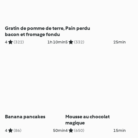
Gratin de pomme de terre,
Pain perdu
bacon et fromage fondu
4
(322)
1h 10min
5
(332)
25min
Banana pancakes
Mousse au chocolat
magique
4
(86)
50min
4
(650)
15min