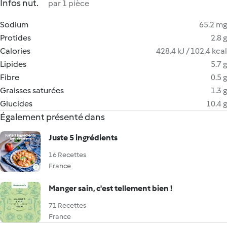
Infos nut.
par 1 pièce
Sodium
65.2 mg
Protides
2.8 g
Calories
428.4 kJ / 102.4 kcal
Lipides
5.7 g
Fibre
0.5 g
Graisses saturées
1.3 g
Glucides
10.4 g
Également présenté dans
Juste 5 ingrédients
16 Recettes
France
Manger sain, c'est tellement bien !
71 Recettes
France