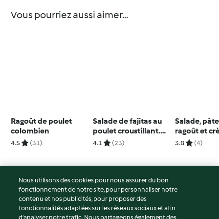
Vous pourriez aussi aimer...
Ragoût de poulet
Salade de fajitas au
Salade, pâte
colombien
poulet croustillant.
ragoût et c
Riz au lait et poires
choco-frais
4.5
(31)
4.1
(23)
3.8
(4)
caramélisées
Nous utilisons des cookies pour nous assurer du bon
fonctionnement de notre site, pour personnaliser notre
© Copyright 2026
contenu et nos publicités, pour proposer des
fonctionnalités adaptées sur les réseaux sociaux et afin
Conditions d'utilisation
d’analyser notre trafic. Nous partageons également des