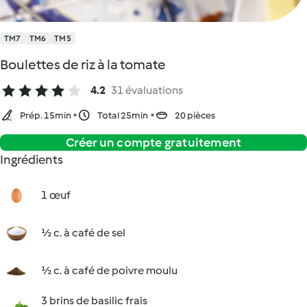
TM7
TM6
TM5
Boulettes de riz à la tomate
4.2
31 évaluations
Prép. 15min
Total 25min
20 pièces
Créer un compte gratuitement
Ingrédients
1 œuf
½ c. à café de sel
½ c. à café de poivre moulu
3 brins de basilic frais