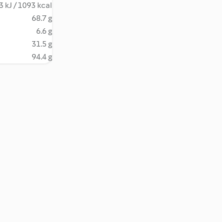
 kJ / 1093 kcal
68.7 g
6.6 g
31.5 g
94.4 g