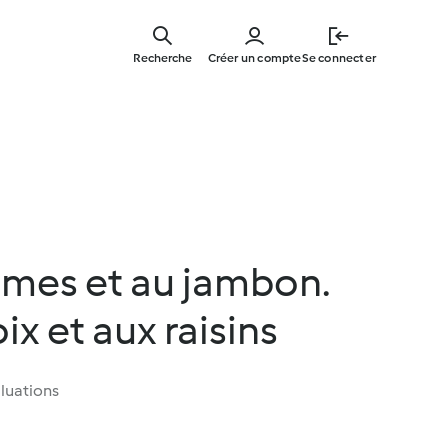
Skip
to
Recherche
Créer un compte
Se connecter
main
content
umes et au jambon.
oix et aux raisins
luations