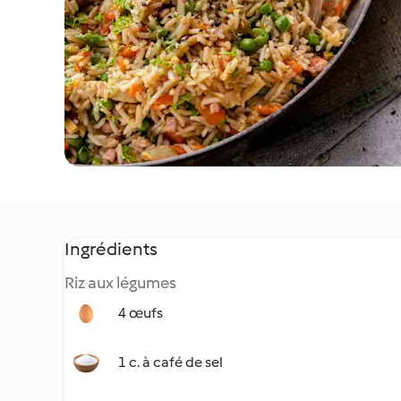
Ingrédients
Riz aux légumes
4 œufs
1 c. à café de sel