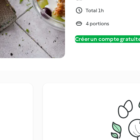
Total 1h
4 portions
Créer un compte gratui