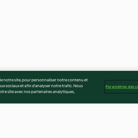
 notre site, pour personnaliser notre contenu et
ux sociaux et afin d’analyser notre trafic. Nous
Paramètres des c
re site avec nos partenaires analytiques,