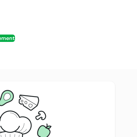
tement