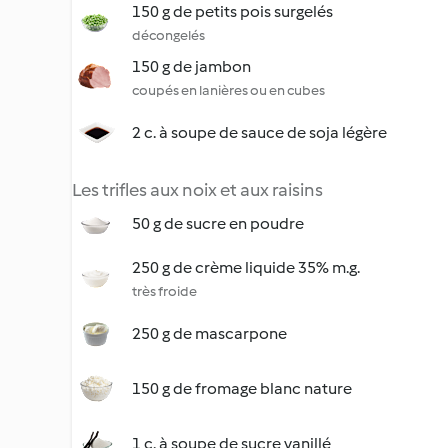
150 g de petits pois surgelés
décongelés
150 g de jambon
coupés en lanières ou en cubes
2 c. à soupe de sauce de soja légère
Les trifles aux noix et aux raisins
50 g de sucre en poudre
250 g de crème liquide 35% m.g.
très froide
250 g de mascarpone
150 g de fromage blanc nature
1 c. à soupe de sucre vanillé