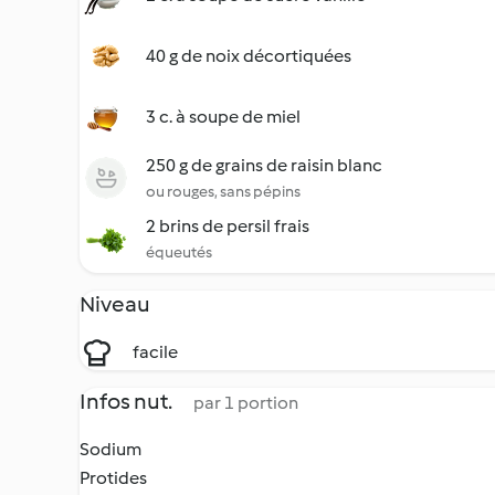
40 g de noix décortiquées
3 c. à soupe de miel
250 g de grains de raisin blanc
ou rouges, sans pépins
2 brins de persil frais
équeutés
Niveau
facile
Infos nut.
par 1 portion
Sodium
Protides