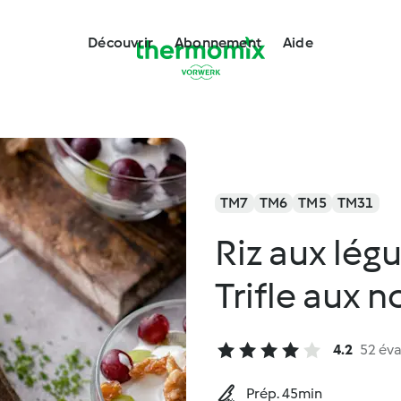
Découvrir
Abonnement
Aide
TM7
TM6
TM5
TM31
Riz aux lég
Trifle aux n
4.2
52 éva
Prép. 45min