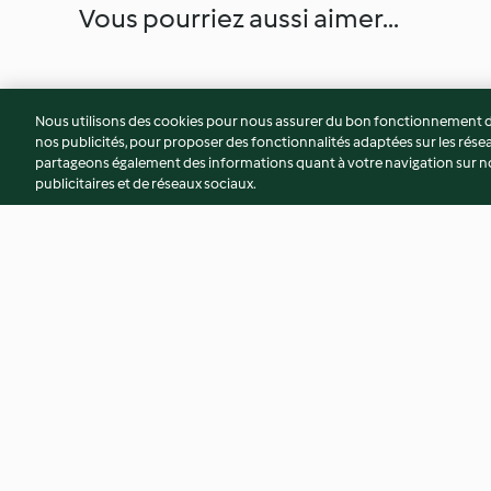
Vous pourriez aussi aimer...
Nous utilisons des cookies pour nous assurer du bon fonctionnement de
nos publicités, pour proposer des fonctionnalités adaptées sur les résea
partageons également des informations quant à votre navigation sur not
publicitaires et de réseaux sociaux.
Riz aux légumes et au jambon.
One pot pasta aux 
Trifle aux noix et aux raisins
soleil
4.2
(52)
2.4
(46)