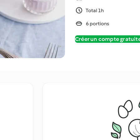
Total 1h
6 portions
Créer un compte gratui