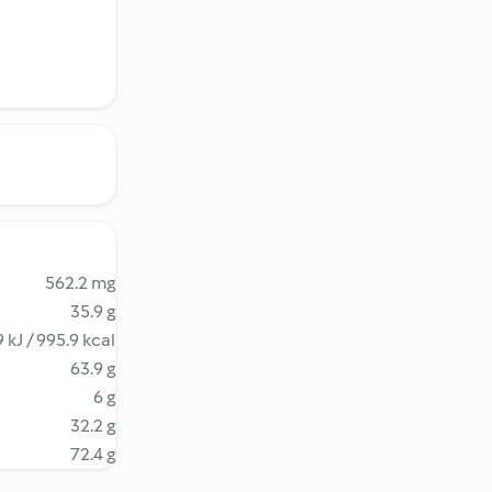
562.2 mg
35.9 g
 kJ / 995.9 kcal
63.9 g
6 g
32.2 g
72.4 g