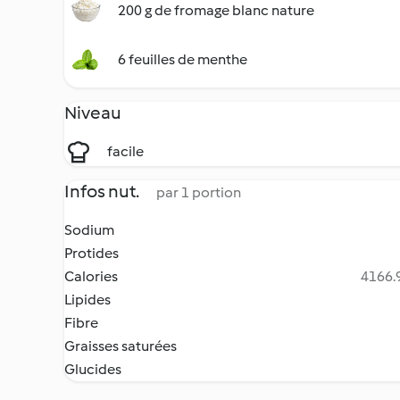
200 g de fromage blanc nature
6 feuilles de menthe
Niveau
facile
Infos nut.
par 1 portion
Sodium
Protides
Calories
4166.9
Lipides
Fibre
Graisses saturées
Glucides