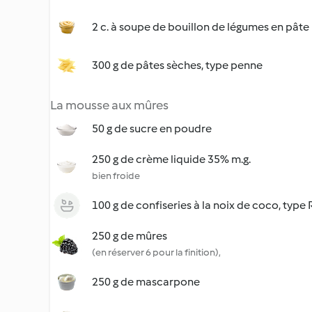
2 c. à soupe de bouillon de légumes en pâte
300 g de pâtes sèches, type penne
La mousse aux mûres
50 g de sucre en poudre
250 g de crème liquide 35% m.g.
bien froide
100 g de confiseries à la noix de coco, type
250 g de mûres
(en réserver 6 pour la finition),
250 g de mascarpone