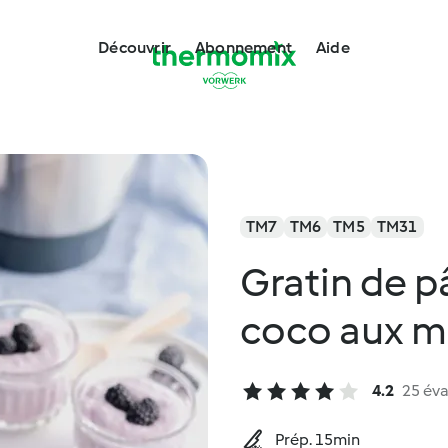
Découvrir
Abonnement
Aide
TM7
TM6
TM5
TM31
Gratin de p
coco aux m
4.2
25 éva
Prép. 15min