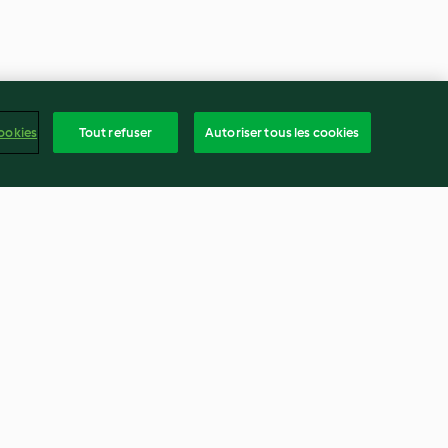
ookies
Tout refuser
Autoriser tous les cookies
u, pommes de
Lasagne de bœuf aux
, carottes et
artichauts et à la scamorza
4.5
(39)