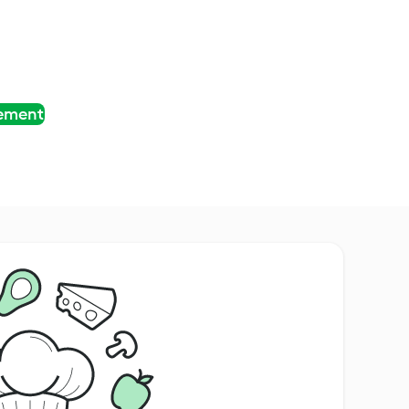
tement