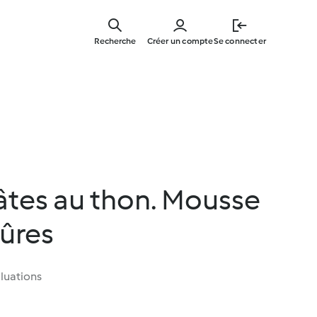
Skip
to
Recherche
Créer un compte
Se connecter
main
content
âtes au thon. Mousse
ûres
luations