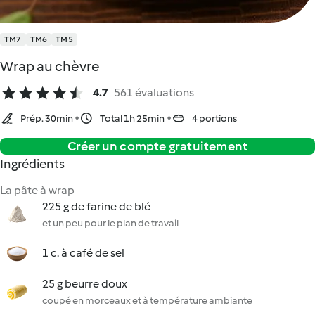
TM7
TM6
TM5
Wrap au chèvre
4.7
561 évaluations
Prép. 30min
Total 1h 25min
4 portions
Créer un compte gratuitement
Ingrédients
La pâte à wrap
225 g de farine de blé
et un peu pour le plan de travail
1 c. à café de sel
25 g beurre doux
coupé en morceaux et à température ambiante