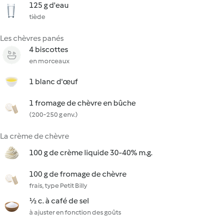
125 g d'eau
tiède
Les chèvres panés
4 biscottes
en morceaux
1 blanc d'œuf
1 fromage de chèvre en bûche
(200-250 g env.)
La crème de chèvre
100 g de crème liquide 30-40% m.g.
100 g de fromage de chèvre
frais, type Petit Billy
½ c. à café de sel
à ajuster en fonction des goûts