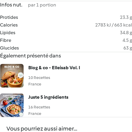
Infos nut.
par 1 portion
Protides
23.3 g
Calories
2783 kJ / 663 kcal
Lipides
34.8 g
Fibre
4.5 g
Glucides
63 g
Également présenté dans
Blog & co - Elleisab Vol. I
10 Recettes
France
Juste 5 ingrédients
16 Recettes
France
Vous pourriez aussi aimer...