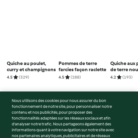
Quiche au poulet,
Pommes de terre
Quiche aux
curry et champignons
farcies façon raclette
de terre nou
ciboules et
4.5
(329)
4.5
(288)
4.2
(193)
Nous utilisons des cookies pour nous assurer du bon
fonctionnement de notre site, pour personnaliser notre
© Copyright 2026
contenu et nos publicités, pour proposer des
fonctionnalités adaptées sur les réseaux sociaux et afin
Conditions d'utilisation
d’analyser notre trafic. Nous partageons également des
Politique de confidentialité
informations quant à votre navigation sur notre site avec
Non-responsabilité
nos partenaires analytiques, publicitaires et de réseaux