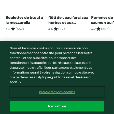
Boulettes de bœuf à
Rôti de veau farci aux
Pommes de t
la mozzarella
herbes et aux
saumon au f
champignons
l'aneth
3.8
(557)
4.5
(52)
3.7
(307)
Nous utilisons des cookies pour nous assurer du bon
fonctionnement de notre site, pour personnaliser notre
© Copyright 2026
contenu et nos publicités, pour proposer des
fonctionnalités adaptées sur les réseaux sociaux et afin
Conditions d'utilisation
d’analyser notre trafic. Nous partageons également des
Politique de confidentialité
informations quant à votre navigation sur notre site avec
Non-responsabilité
nos partenaires analytiques, publicitaires et de réseaux
sociaux.
Mentions légales
Cookies
Paramètres des cookies
Contenu du rapport
Résilier le contrat
Tout refuser
Déclaration d'accessibilité