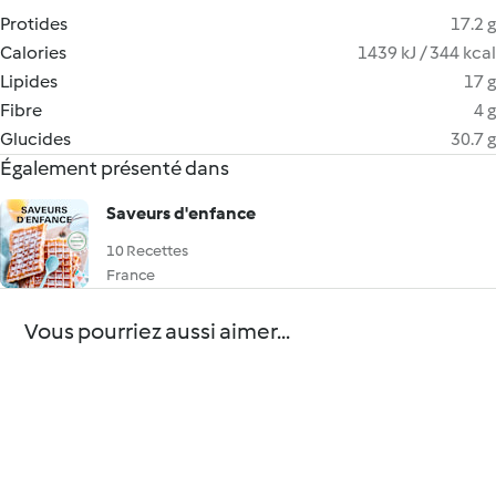
Protides
17.2 g
Calories
1439 kJ / 344 kcal
Lipides
17 g
Fibre
4 g
Glucides
30.7 g
Également présenté dans
Saveurs d'enfance
10 Recettes
France
Vous pourriez aussi aimer...