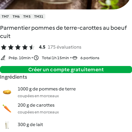
TM7
TM6
TM5
TM31
Parmentier pommes de terre-carottes au boeuf
cuit
4.5
175 évaluations
Prép. 10min
Total 1h 15min
6 portions
Créer un compte gratuitement
Ingrédients
1000 g de pommes de terre
coupées en morceaux
200 g de carottes
coupées en morceaux
300 g de lait