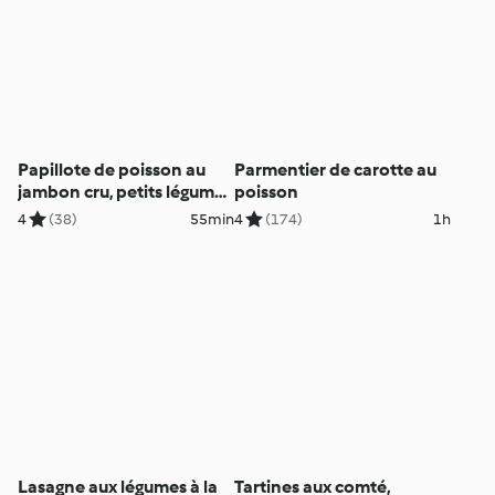
Papillote de poisson au
Parmentier de carotte au
jambon cru, petits légumes
poisson
et gâteau vapeur à la
4
(38)
55min
4
(174)
1h
vanille
Lasagne aux légumes à la
Tartines aux comté,