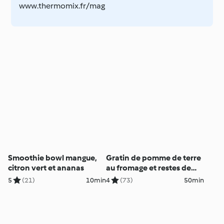
www.thermomix.fr/mag
Smoothie bowl mangue,
Gratin de pomme de terre
citron vert et ananas
au fromage et restes de
viande
5
(21)
10min
4
(73)
50min