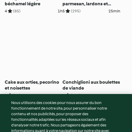
béchamel légère
parmesan, lardons et
roquette
4
(85)
1h
5
(295)
25min
Cake aux orties, pecorino
Conchiglioni aux boulettes
et noisettes
de viande
4
(13)
1h
4
(310)
1h
Nous utilisons des cookies pour nous assurer du bon
fonctionnement de notre site, pour personnaliser notre
© Copyright 2026
contenu et nos publicités, pour proposer des
fonctionnalités adaptées sur les réseaux sociaux et afin
Conditions d'utilisation
d’analyser notre trafic. Nous partageons également des
Politique de confidentialité
informations quant à votre navigation sur notre site avec