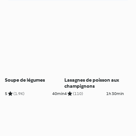
Soupe de légumes
Lasagnes de poisson aux
champignons
5
(1.9K)
40min
4
(110)
1h 30min