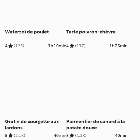
Waterzoï de poulet
Tarte poivron-chèvre
4
(125)
1h 10min
4
(117)
1h 35min
Gratin de courgette aux
Parmentier de canard à la
lardons
patate douce
5
(2.1K)
40min
5
(1.1K)
40min