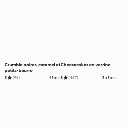
Crumble poires, caramel et
Cheesecakes en verrine
petits-beurre
5
(96)
45min
5
(487)
3h 5min