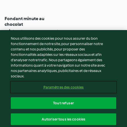
Fondant minute au
chocolat
5
(2.9K)
20min
Nous utilisons des cookies pour nous assurer du bon
fonctionnement de notre site, pour personnaliser notre
© Copyright 2026
contenu et nos publicités, pour proposer des
fonctionnalités adaptées sur les réseaux sociaux et afin
Conditions d'utilisation
d’analyser notre trafic. Nous partageons également des
Politique de confidentialité
informations quant à votre navigation sur notre site avec
Non-responsabilité
nos partenaires analytiques, publicitaires et de réseaux
sociaux.
Mentions légales
Cookies
Paramètres des cookies
Contenu du rapport
Résilier le contrat
Tout refuser
Déclaration d'accessibilité
français
Autoriser tous les cookies