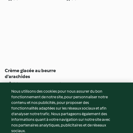
Crème glacée au beurre
d'arachides
5
(1)
8h 20min
Nous utilisons des cookies pour nous assurer du bon
fonctionnement de notre site, pour personnaliser notre
© Copyright 2026
contenu et nos publicités, pour proposer des
fonctionnalités adaptées sur les réseaux sociaux et afin
Conditions d'utilisation
d’analyser notre trafic. Nous partageons également des
Politique de confidentialité
informations quant à votre navigation sur notre site avec
Non-responsabilité
nos partenaires analytiques, publicitaires et de réseaux
sociaux.
Mentions légales