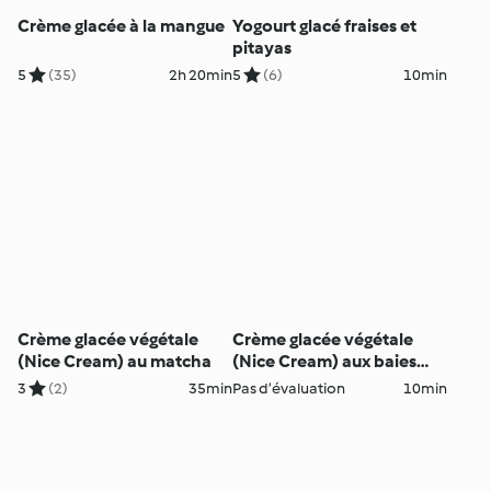
Crème glacée à la mangue
Yogourt glacé fraises et
pitayas
5
(35)
2h 20min
5
(6)
10min
Crème glacée végétale
Crème glacée végétale
(Nice Cream) au matcha
(Nice Cream) aux baies
d'açaï
3
(2)
35min
Pas d’évaluation
10min