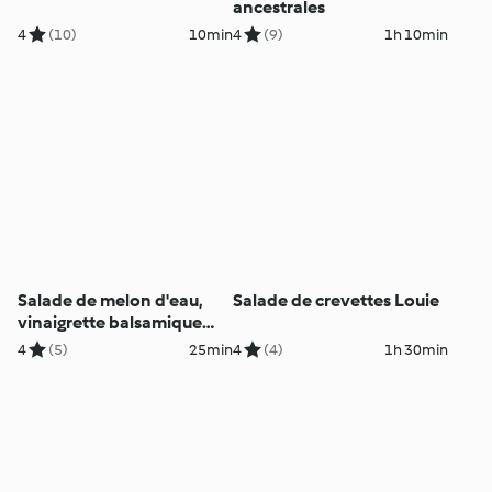
ancestrales
4
(10)
10min
4
(9)
1h 10min
Salade de melon d'eau,
Salade de crevettes Louie
vinaigrette balsamique
crémeuse et noix
4
(5)
25min
4
(4)
1h 30min
caramélisées