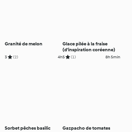
Granité de melon
Glace pilée à la fraise
(d'inspiration coréenne)
3
(2)
4h
5
(1)
8h 5min
Sorbet pêches basilic
Gazpacho de tomates