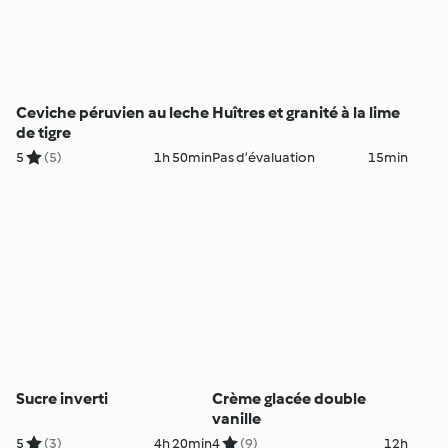
Ceviche péruvien au leche
Huîtres et granité à la lime
de tigre
5
(5)
1h 50min
Pas d’évaluation
15min
Sucre inverti
Crème glacée double
vanille
5
(3)
4h 20min
4
(9)
12h