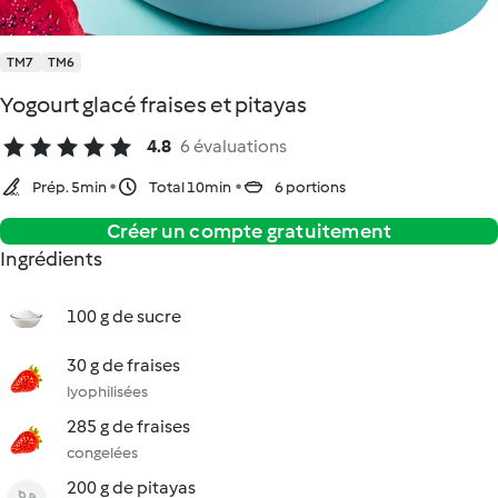
TM7
TM6
Yogourt glacé fraises et pitayas
4.8
6 évaluations
Prép. 5min
Total 10min
6 portions
Créer un compte gratuitement
Ingrédients
100 g de sucre
30 g de fraises
lyophilisées
285 g de fraises
congelées
200 g de pitayas