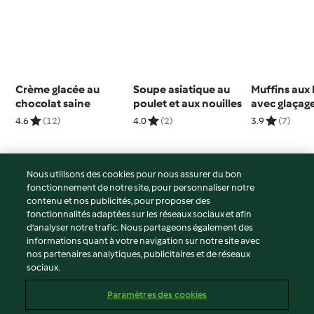
Crème glacée au
Soupe asiatique au
Muffins aux 
chocolat saine
poulet et aux nouilles
avec glaçag
4.6
(12)
4.0
(2)
3.9
(7)
Nous utilisons des cookies pour nous assurer du bon
fonctionnement de notre site, pour personnaliser notre
© Copyright 2026
contenu et nos publicités, pour proposer des
fonctionnalités adaptées sur les réseaux sociaux et afin
Conditions d'utilisation
d’analyser notre trafic. Nous partageons également des
Politique de confidentialité
informations quant à votre navigation sur notre site avec
Non-responsabilité
nos partenaires analytiques, publicitaires et de réseaux
sociaux.
Mentions légales
Cookies
Paramètres des cookies
Contenu du rapport