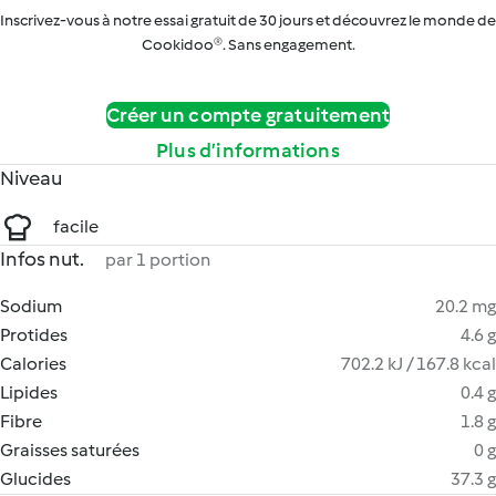
Inscrivez-vous à notre essai gratuit de 30 jours et découvrez le monde de
Cookidoo®. Sans engagement.
Créer un compte gratuitement
Plus d’informations
Niveau
facile
Infos nut.
par 1 portion
Sodium
20.2 mg
Protides
4.6 g
Calories
702.2 kJ / 167.8 kcal
Lipides
0.4 g
Fibre
1.8 g
Graisses saturées
0 g
Glucides
37.3 g