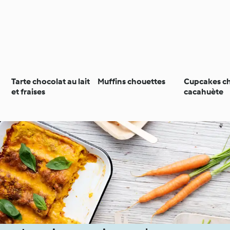
Tarte chocolat au lait
Muffins chouettes
Cupcakes c
et fraises
cacahuète