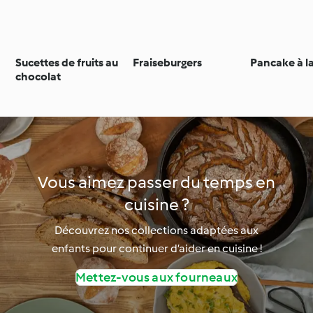
Sucettes de fruits au
Fraiseburgers
Pancake à l
chocolat
Vous aimez passer du temps en
cuisine ?
Découvrez nos collections adaptées aux
enfants pour continuer d’aider en cuisine !
Mettez-vous aux fourneaux