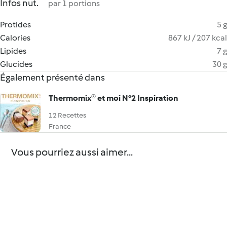
Infos nut.
par 1 portions
Protides
5 g
Calories
867 kJ / 207 kcal
Lipides
7 g
Glucides
30 g
Également présenté dans
Thermomix® et moi N°2 Inspiration
12 Recettes
France
Vous pourriez aussi aimer...