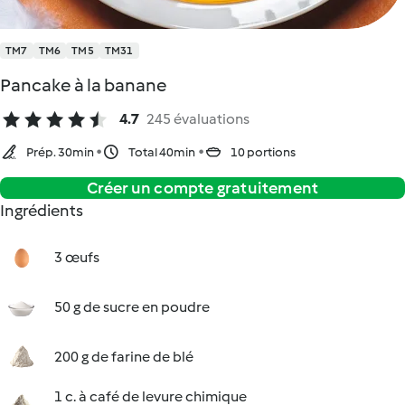
TM7
TM6
TM5
TM31
Pancake à la banane
4.7
245 évaluations
Prép. 30min
Total 40min
10 portions
Créer un compte gratuitement
Ingrédients
3 œufs
50 g de sucre en poudre
200 g de farine de blé
1 c. à café de levure chimique