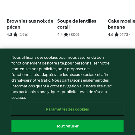
Brownies aux noix de
Soupe de lentilles
Cake moelle
pécan
corail
banane
4.3
(196)
4.4
(800)
4.6
(473)
Nous utilisons des cookies pour nous assurer du bon
fonctionnement de notre site, pour personnaliser notre
© Copyright 2026
contenu et nos publicités, pour proposer des
fonctionnalités adaptées sur les réseaux sociaux et afin
Conditions d'utilisation
d’analyser notre trafic. Nous partageons également des
Politique de confidentialité
informations quant à votre navigation sur notre site avec
Non-responsabilité
nos partenaires analytiques, publicitaires et de réseaux
sociaux.
Mentions légales
Cookies
Paramètres des cookies
Contenu du rapport
Résilier le contrat
Tout refuser
Déclaration d'accessibilité