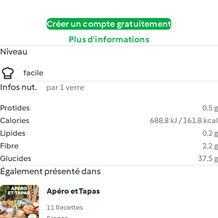
Créer un compte gratuitement
Plus d’informations
Niveau
facile
Infos nut.
par 1 verre
Protides
0.5 g
Calories
688.8 kJ / 161.8 kcal
Lipides
0.2 g
Fibre
2.2 g
Glucides
37.5 g
Également présenté dans
Apéro et Tapas
11 Recettes