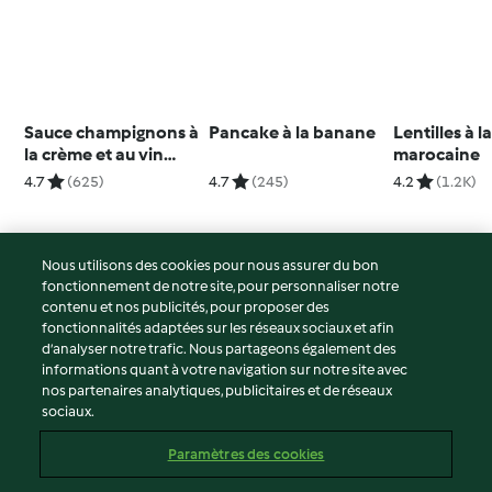
Sauce champignons à
Pancake à la banane
Lentilles à l
la crème et au vin
marocaine
blanc
4.7
(625)
4.7
(245)
4.2
(1.2K)
Nous utilisons des cookies pour nous assurer du bon
fonctionnement de notre site, pour personnaliser notre
© Copyright 2026
contenu et nos publicités, pour proposer des
fonctionnalités adaptées sur les réseaux sociaux et afin
Conditions d'utilisation
d’analyser notre trafic. Nous partageons également des
Politique de confidentialité
informations quant à votre navigation sur notre site avec
Non-responsabilité
nos partenaires analytiques, publicitaires et de réseaux
sociaux.
Mentions légales
Cookies
Paramètres des cookies
Contenu du rapport