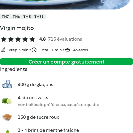
TM7
TM6
TM5
TM31
Virgin mojito
4.8
715 évaluations
Prép. 5min
Total 10min
4 verres
Créer un compte gratuitement
Ingrédients
400 g de glaçons
4 citrons verts
non traités de préférence, coupés en quatre
150 g de sucre roux
3 - 4 brins de menthe fraîche