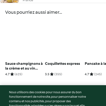
France
Vous pourriez aussi aimer...
Sauce champignons à
Coquillettes express
Pancake à l
la crème et au vin
blanc
4.7
(625)
3.5
(355)
4.7
(245)
Nous utilisons des cookies pour nous assurer du bon
fonctionnement de notre site, pour personnaliser notre
© Copyright 2026
contenu et nos publicités, pour proposer des
fonctionnalités adaptées sur les réseaux sociaux et afin