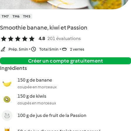
TM7
TM6
TM5
Smoothie banane, kiwi et Passion
4.8
201 évaluations
Prép. 5min
Total 5min
2 verres
Créer un compte gratuitement
Ingrédients
150 g de banane
coupée en morceaux
150 g de kiwis
coupés en morceaux
100 g de jus de fruit de la Passion