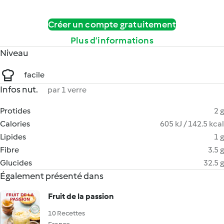
Créer un compte gratuitement
Plus d’informations
Niveau
facile
Infos nut.
par 1 verre
Protides
2 g
Calories
605 kJ / 142.5 kcal
Lipides
1 g
Fibre
3.5 g
Glucides
32.5 g
Également présenté dans
Fruit de la passion
10 Recettes