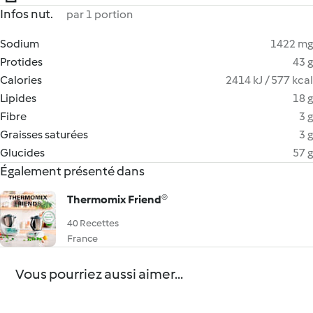
Infos nut.
par 1 portion
Sodium
1422 mg
Protides
43 g
Calories
2414 kJ / 577 kcal
Lipides
18 g
Fibre
3 g
Graisses saturées
3 g
Glucides
57 g
Également présenté dans
Thermomix Friend®
40 Recettes
France
Vous pourriez aussi aimer...