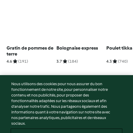
Gratin de pommes de
Bolognaise express
Poulet tikk
terre
4.6
(191)
3.7
(184)
4.3
(740)
Nous utilisons des cookies pour nous assurer du bon
fonctionnement de notre site, pour personnaliser notre
© Copyright 2026
contenu et nos publicités, pour proposer des
fonctionnalités adaptées sur les réseaux sociaux et afin
Conditions d'utilisation
d’analyser notre trafic. Nous partageons également des
Politique de confidentialité
informations quant à votre navigation sur notre site avec
Non-responsabilité
nos partenaires analytiques, publicitaires et de réseaux
sociaux.
Mentions légales