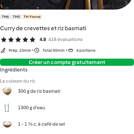
TM6
TM5
TM Friend
Curry de crevettes et riz basmati
4.8
418 évaluations
Prép. 10min
Total 30min
4 portions
Créer un compte gratuitement
Ingrédients
La cuisson du riz
300 g de riz basmati
1300 g d'eau
1 - 1 ½ c. à café de sel