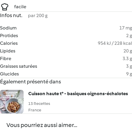
facile
Infos nut.
par 200 g
Sodium
17 mg
Protides
2 g
Calories
954 kJ / 228 kcal
Lipides
20 g
Fibre
3.3 g
Graisses saturées
3 g
Glucides
9 g
Également présenté dans
Cuisson haute t° - basiques oignons-échalotes
13 Recettes
France
Vous pourriez aussi aimer...