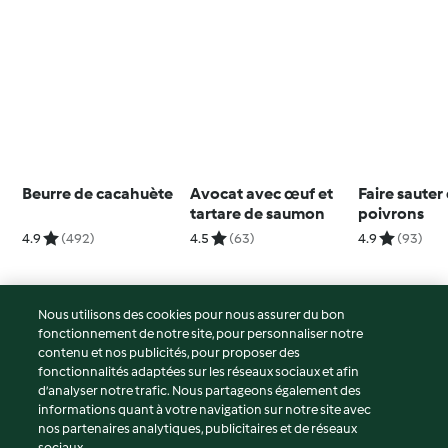
Beurre de cacahuète
Avocat avec œuf et
Faire sauter
tartare de saumon
poivrons
4.9
(492)
4.5
(63)
4.9
(93)
Nous utilisons des cookies pour nous assurer du bon
fonctionnement de notre site, pour personnaliser notre
© Copyright 2026
contenu et nos publicités, pour proposer des
fonctionnalités adaptées sur les réseaux sociaux et afin
Conditions d'utilisation
d’analyser notre trafic. Nous partageons également des
Politique de confidentialité
informations quant à votre navigation sur notre site avec
Non-responsabilité
nos partenaires analytiques, publicitaires et de réseaux
sociaux.