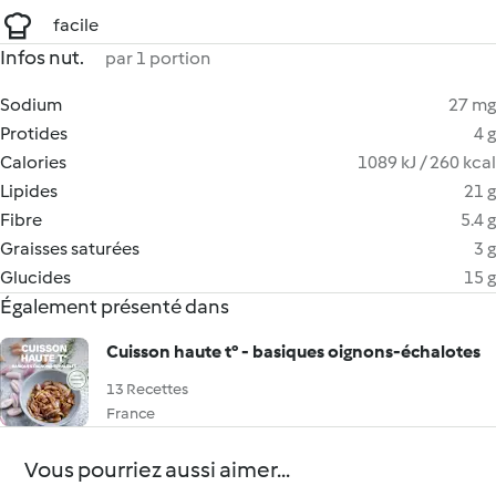
facile
Infos nut.
par 1 portion
Sodium
27 mg
Protides
4 g
Calories
1089 kJ / 260 kcal
Lipides
21 g
Fibre
5.4 g
Graisses saturées
3 g
Glucides
15 g
Également présenté dans
Cuisson haute t° - basiques oignons-échalotes
13 Recettes
France
Vous pourriez aussi aimer...