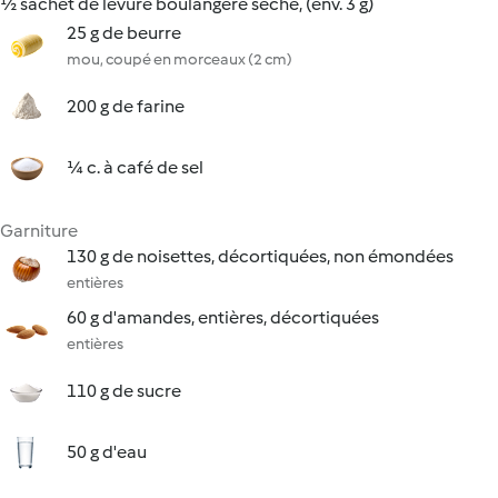
½ sachet de levure boulangère sèche, (env. 3 g)
25 g de beurre
mou, coupé en morceaux (2 cm)
200 g de farine
¼ c. à café de sel
Garniture
130 g de noisettes, décortiquées, non émondées
entières
60 g d'amandes, entières, décortiquées
entières
110 g de sucre
50 g d'eau