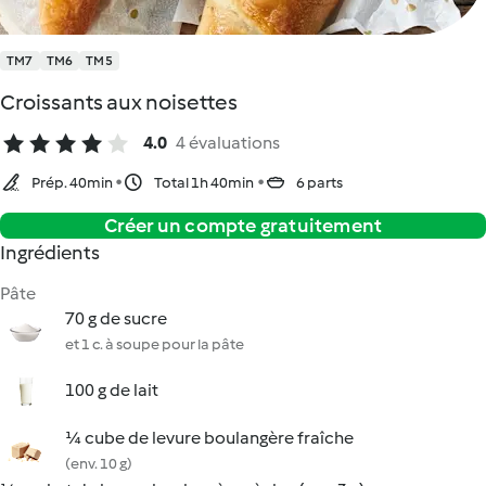
TM7
TM6
TM5
Croissants aux noisettes
4.0
4 évaluations
Prép. 40min
Total 1h 40min
6 parts
Créer un compte gratuitement
Ingrédients
Pâte
70 g de sucre
et 1 c. à soupe pour la pâte
100 g de lait
¼ cube de levure boulangère fraîche
(env. 10 g)