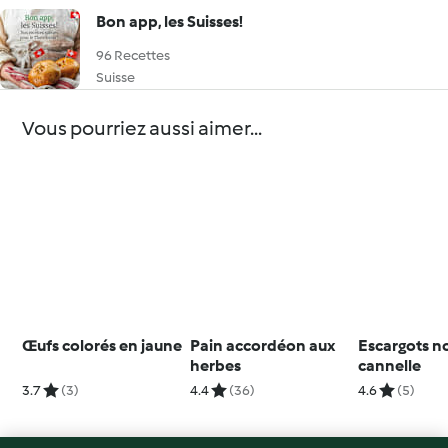
Bon app, les Suisses!
96 Recettes
Suisse
Vous pourriez aussi aimer...
Œufs colorés en jaune
Pain accordéon aux
Escargots n
herbes
cannelle
3.7
(3)
4.4
(36)
4.6
(5)