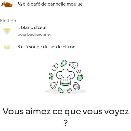
½ c. à café de cannelle moulue
Finition
1 blanc d'œuf
pour badigeonner
3 c. à soupe de jus de citron
Vous aimez ce que vous voyez
?