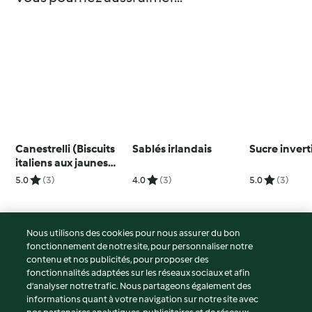
Canestrelli (Biscuits
Sablés irlandais
Sucre invert
italiens aux jaunes
d'oeufs)
5.0
(3)
4.0
(3)
5.0
(3)
Nous utilisons des cookies pour nous assurer du bon
fonctionnement de notre site, pour personnaliser notre
© Copyright 2026
contenu et nos publicités, pour proposer des
fonctionnalités adaptées sur les réseaux sociaux et afin
Conditions d'utilisation
d’analyser notre trafic. Nous partageons également des
Politique de confidentialité
informations quant à votre navigation sur notre site avec