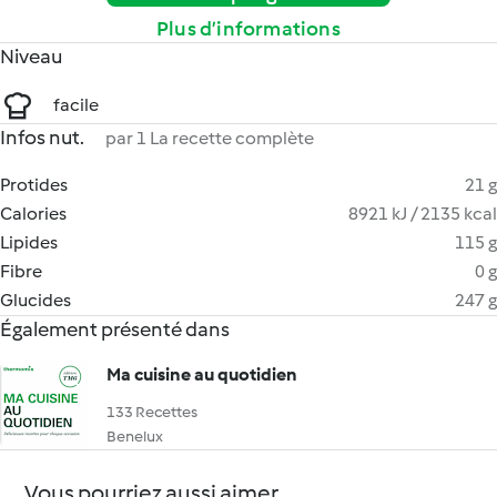
Plus d’informations
Niveau
facile
Infos nut.
par 1 La recette complète
Protides
21 g
Calories
8921 kJ / 2135 kcal
Lipides
115 g
Fibre
0 g
Glucides
247 g
Également présenté dans
Ma cuisine au quotidien
133 Recettes
Benelux
Vous pourriez aussi aimer...