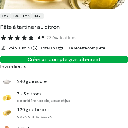
TM7
TM6
TM5
TM31
Pâte à tartiner au citron
4.9
27 évaluations
Prép. 10min
Total 1h
1 La recette complète
Créer un compte gratuitement
Ingrédients
240 g de sucre
3 - 5 citrons
de préférence bio, zeste et jus
120 g de beurre
doux, en morceaux