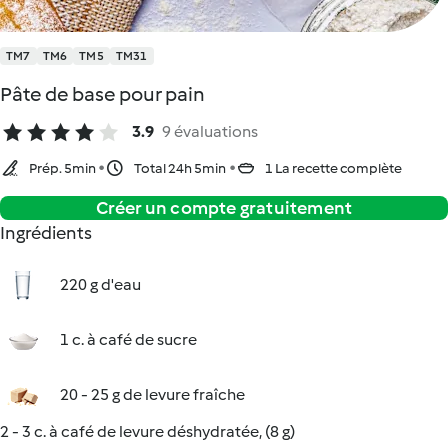
TM7
TM6
TM5
TM31
Pâte de base pour pain
3.9
9 évaluations
Prép. 5min
Total 24h 5min
1 La recette complète
Créer un compte gratuitement
Ingrédients
220 g d'eau
1 c. à café de sucre
20 - 25 g de levure fraîche
2 - 3 c. à café de levure déshydratée, (8 g)