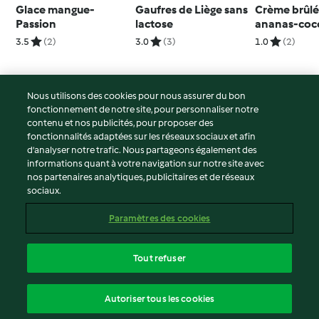
Glace mangue-
Gaufres de Liège sans
Crème brûl
Passion
lactose
ananas-coc
sucre ajouté
3.5
(2)
3.0
(3)
1.0
(2)
Nous utilisons des cookies pour nous assurer du bon
fonctionnement de notre site, pour personnaliser notre
© Copyright 2026
contenu et nos publicités, pour proposer des
fonctionnalités adaptées sur les réseaux sociaux et afin
Conditions d'utilisation
d’analyser notre trafic. Nous partageons également des
Politique de confidentialité
informations quant à votre navigation sur notre site avec
Non-responsabilité
nos partenaires analytiques, publicitaires et de réseaux
sociaux.
Mentions légales
Cookies
Paramètres des cookies
Contenu du rapport
Résilier le contrat
Tout refuser
Déclaration d'accessibilité
français
Autoriser tous les cookies