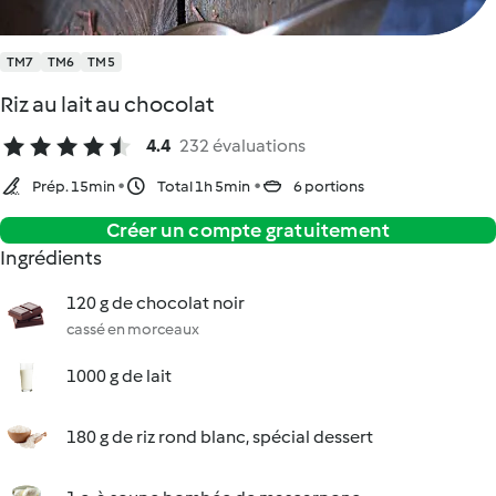
TM7
TM6
TM5
Riz au lait au chocolat
4.4
232 évaluations
Prép. 15min
Total 1h 5min
6 portions
Créer un compte gratuitement
Ingrédients
120 g de chocolat noir
cassé en morceaux
1000 g de lait
180 g de riz rond blanc, spécial dessert