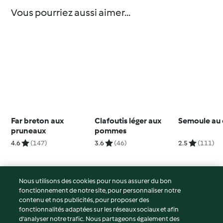
Vous pourriez aussi aimer...
Far breton aux
Clafoutis léger aux
Semoule au 
pruneaux
pommes
4.6
(147)
3.6
(46)
2.5
(111)
Nous utilisons des cookies pour nous assurer du bon
fonctionnement de notre site, pour personnaliser notre
© Copyright 2026
contenu et nos publicités, pour proposer des
fonctionnalités adaptées sur les réseaux sociaux et afin
Conditions d'utilisation
d’analyser notre trafic. Nous partageons également des