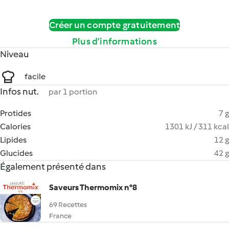
Créer un compte gratuitement
Plus d’informations
Niveau
facile
Infos nut.
par 1 portion
Protides
7 g
Calories
1301 kJ / 311 kcal
Lipides
12 g
Glucides
42 g
Également présenté dans
Saveurs Thermomix n°8
69 Recettes
France