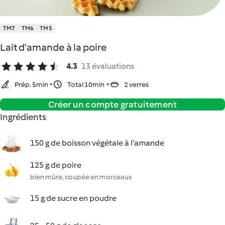
TM7
TM6
TM5
Lait d'amande à la poire
4.3
13 évaluations
Prép. 5min
Total 10min
2 verres
Créer un compte gratuitement
Ingrédients
150 g de boisson végétale à l'amande
125 g de poire
bien mûre, coupée en morceaux
15 g de sucre en poudre