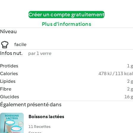
Créer un compte gratuitement
Plus d’informations
Niveau
facile
Infos nut.
par 1 verre
Protides
1 g
Calories
478 kJ / 113 kcal
Lipides
2 g
Fibre
2 g
Glucides
16 g
Également présenté dans
Boissons lactées
11 Recettes