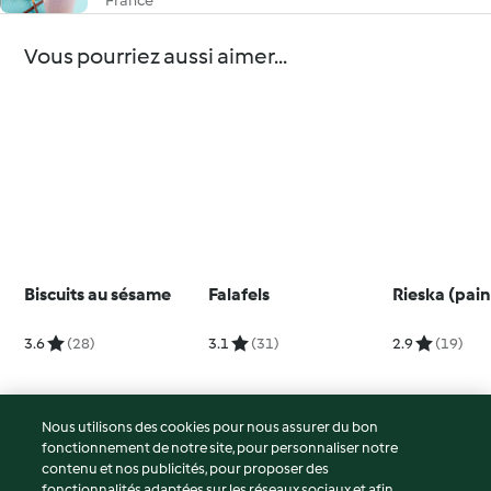
France
Vous pourriez aussi aimer...
Biscuits au sésame
Falafels
Rieska (pai
3.6
(28)
3.1
(31)
2.9
(19)
Nous utilisons des cookies pour nous assurer du bon
fonctionnement de notre site, pour personnaliser notre
© Copyright 2026
contenu et nos publicités, pour proposer des
fonctionnalités adaptées sur les réseaux sociaux et afin