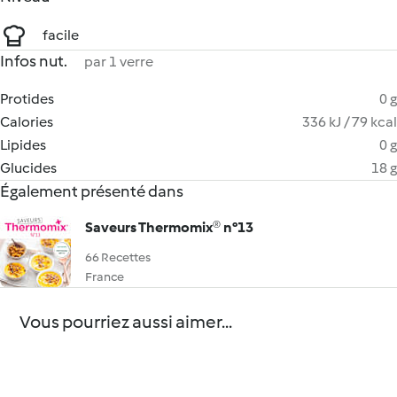
facile
Infos nut.
par 1 verre
Protides
0 g
Calories
336 kJ / 79 kcal
Lipides
0 g
Glucides
18 g
Également présenté dans
Saveurs Thermomix® n°13
66 Recettes
France
Vous pourriez aussi aimer...