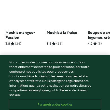
Mochis mangue-
Mochis à la fraise
Soupe de cr
Passion
légumes, cr
montée aillé
3.8
(24)
3.5
(18)
4.2
(5)
de parmesa
Nous utilisons des cookies pour nous assurer du bon
fonctionnement de notre site, pour personnaliser notre
© Copyright 2026
contenu et nos publicités, pour proposer des
fonctionnalités adaptées sur les réseaux sociaux et afin
Conditions d'utilisation
d’analyser notre trafic. Nous partageons également des
Politique de confidentialité
informations quant à votre navigation sur notre site avec
Non-responsabilité
nos partenaires analytiques, publicitaires et de réseaux
sociaux.
Mentions légales
Cookies
Paramètres des cookies
Contenu du rapport