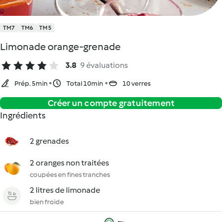
TM7
TM6
TM5
Limonade orange-grenade
3.8
9 évaluations
Prép. 5min
Total 10min
10 verres
Créer un compte gratuitement
Ingrédients
2 grenades
2 oranges non traitées
coupées en fines tranches
2 litres de limonade
bien froide