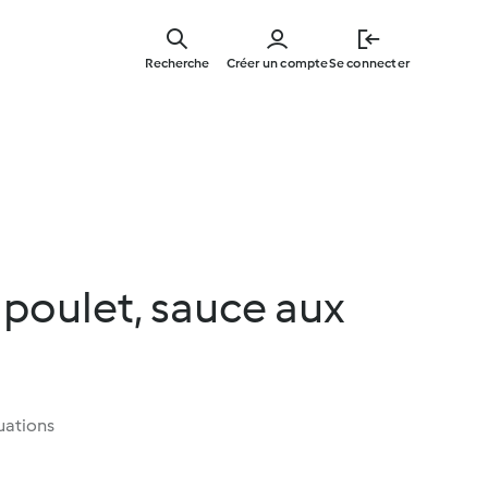
Skip
to
Recherche
Créer un compte
Se connecter
main
content
poulet, sauce aux
uations