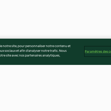
 notre site, pour personnaliser notre contenu et
ux sociaux et afin d’analyser notre trafic. Nous
Paramètres des c
re site avec nos partenaires analytiques,
te
Plateau de douceurs sucrées
Moelleux hibisc
pour maman
fouettée, fleurs e
4.0
(6)
3.5
(4)