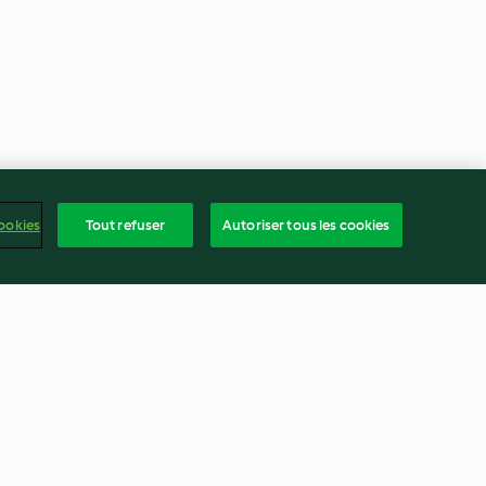
ookies
Tout refuser
Autoriser tous les cookies
us, crème
Salade de pommes de terre
t fruits frais
aux légumes fermentés
3.0
(2)