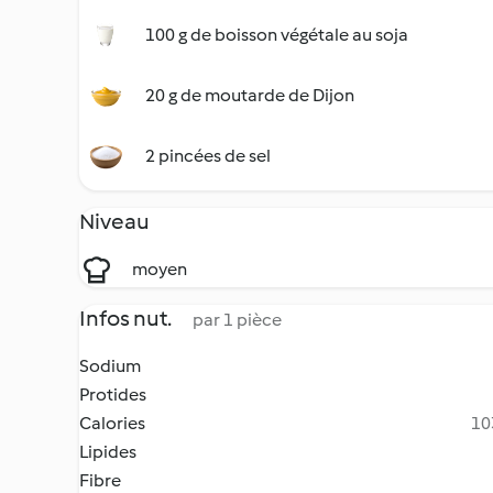
100 g de boisson végétale au soja
20 g de moutarde de Dijon
2 pincées de sel
Niveau
moyen
Infos nut.
par 1 pièce
Sodium
Protides
Calories
10
Lipides
Fibre