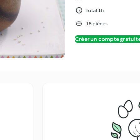
Total 1h
18 pièces
Créer un compte gratui