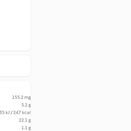
155.2 mg
5.2 g
35 kJ / 247 kcal
22.1 g
1.1 g