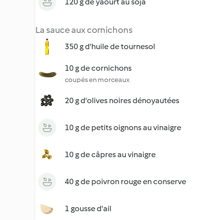
120 g de yaourt au soja
La sauce aux cornichons
350 g d'huile de tournesol
10 g de cornichons
coupés en morceaux
20 g d'olives noires dénoyautées
10 g de petits oignons au vinaigre
10 g de câpres au vinaigre
40 g de poivron rouge en conserve
1 gousse d'ail