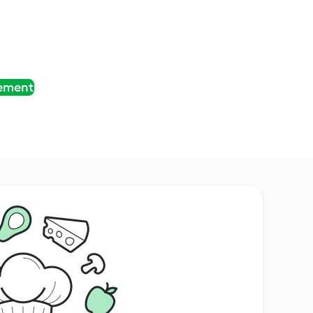
tement