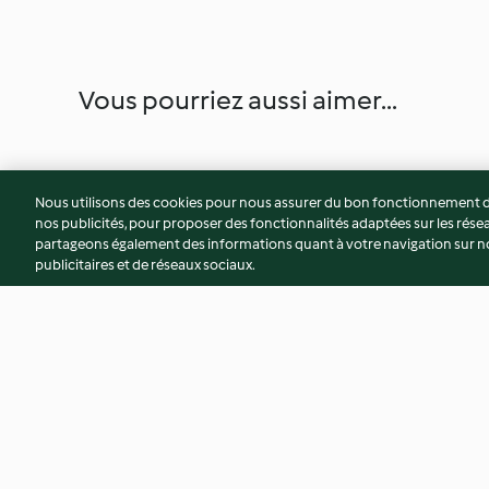
Vous pourriez aussi aimer...
Nous utilisons des cookies pour nous assurer du bon fonctionnement de
nos publicités, pour proposer des fonctionnalités adaptées sur les résea
partageons également des informations quant à votre navigation sur not
publicitaires et de réseaux sociaux.
Tartine de brioche,
Mojito black & whi
mascarpone vanillée, fruits
rouges et menthe
3.7
(6)
3.7
(3)