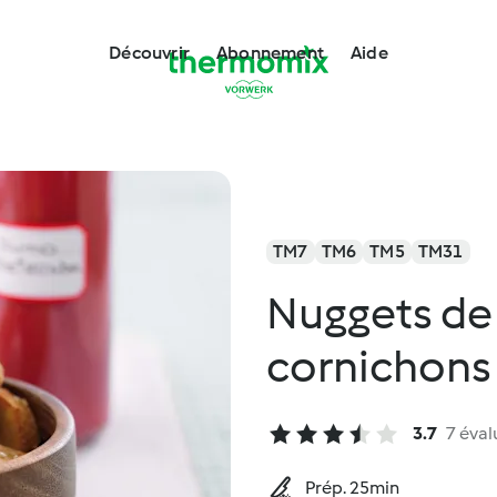
Découvrir
Abonnement
Aide
TM7
TM6
TM5
TM31
Nuggets de 
cornichons
3.7
7 éval
Prép. 25min