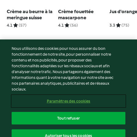
Crème au beurre à la
Crème fouettée
Jus d'orang
meringue suisse
mascarpone
4.1
(57)
4.1
(56)
3.3
(75)
Nous utilisons des cookies pour nous assurer du bon
fonctionnement de notre site, pour personnaliser notre
© Copyright 2026
contenu et nos publicités, pour proposer des
fonctionnalités adaptées sur les réseaux sociaux et afin
Conditions d'utilisation
d’analyser notre trafic. Nous partageons également des
Politique de confidentialité
informations quant à votre navigation sur notre site avec
Non-responsabilité
nos partenaires analytiques, publicitaires et de réseaux
sociaux.
Mentions légales
Cookies
Paramètres des cookies
Contenu du rapport
Résilier le contrat
Tout refuser
Déclaration d'accessibilité
français
Autoriser tous les cookies