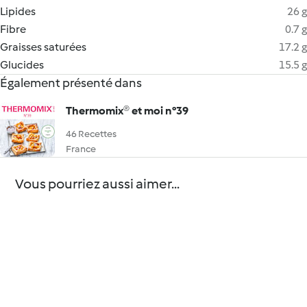
Lipides
26 g
Fibre
0.7 g
Graisses saturées
17.2 g
Glucides
15.5 g
Également présenté dans
Thermomix® et moi n°39
46 Recettes
France
Vous pourriez aussi aimer...