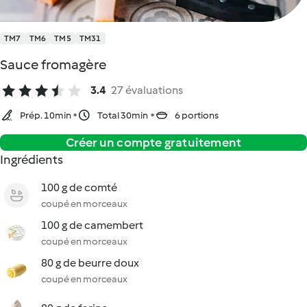
TM7
TM6
TM5
TM31
Sauce fromagère
3.4
27 évaluations
Prép. 10min
Total 30min
6 portions
Créer un compte gratuitement
Ingrédients
100 g de comté
coupé en morceaux
100 g de camembert
coupé en morceaux
80 g de beurre doux
coupé en morceaux