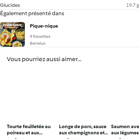
Glucides
19.7 g
Également présenté dans
Pique-nique
9 Recettes
Benelux
Vous pourriez aussi aimer...
Tourte feuilletée au
Longe de porc, sauce
Saumon ave
poireau et aux
aux champignons et
aux légumes
saumons frais et fumé
riz