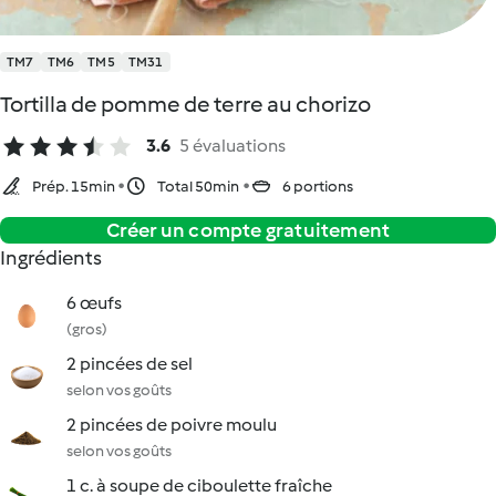
TM7
TM6
TM5
TM31
Tortilla de pomme de terre au chorizo
3.6
5 évaluations
Prép. 15min
Total 50min
6 portions
Créer un compte gratuitement
Ingrédients
6 œufs
(gros)
2 pincées de sel
selon vos goûts
2 pincées de poivre moulu
selon vos goûts
1 c. à soupe de ciboulette fraîche