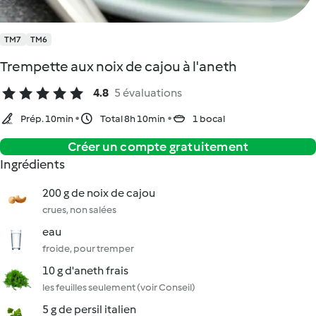
TM7
TM6
Trempette aux noix de cajou à l'aneth
4.8
5 évaluations
Prép. 10min
Total 8h 10min
1 bocal
Créer un compte gratuitement
Ingrédients
200 g de noix de cajou
crues, non salées
eau
froide, pour tremper
10 g d'aneth frais
les feuilles seulement (voir Conseil)
5 g de persil italien