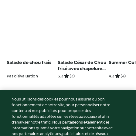
Salade de chou frais
Salade César de Chou
Summer Col
frisé avec chapelure
au parmesan
Pas d’évaluation
3.3
(3)
4.3
(4)
Nous utilisons des cookies pour nous assurer du bon
fonctionnement de notre site, pour personnaliser notre
© Copyright 2026
contenu et nos publicités, pour proposer des
fonctionnalités adaptées sur les réseaux sociaux et afin
Conditions d'utilisation
d’analyser notre trafic. Nous partageons également des
Politique de confidentialité
informations quant à votre navigation sur notre site avec
Non-responsabilité
nos partenaires analytiques, publicitaires et de réseaux