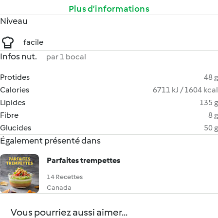
Plus d’informations
Niveau
facile
Infos nut.
par 1 bocal
Protides
48 g
Calories
6711 kJ / 1604 kcal
Lipides
135 g
Fibre
8 g
Glucides
50 g
Également présenté dans
Parfaites trempettes
14 Recettes
Canada
Vous pourriez aussi aimer...