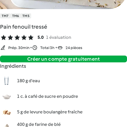
TM7
TM6
TM5
Pain fenouil tressé
5.0
1 évaluation
Prép. 30min
Total 3h
24 pièces
Créer un compte gratuitement
Ingrédients
180 g d'eau
1 c. à café de sucre en poudre
5 g de levure boulangère fraîche
400 g de farine de blé