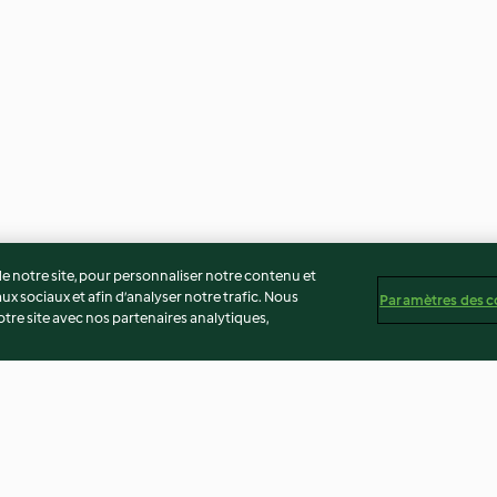
 notre site, pour personnaliser notre contenu et
ux sociaux et afin d’analyser notre trafic. Nous
Paramètres des c
re site avec nos partenaires analytiques,