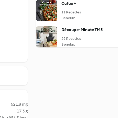
Cutter+
11 Recettes
Benelux
Découpe-Minute TM5
29 Recettes
Benelux
621.8 mg
17.3 g
 kJ / 856.5 kcal