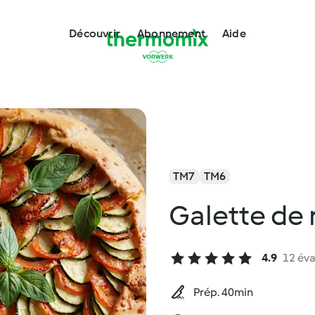
Découvrir
Abonnement
Aide
TM7
TM6
Galette de 
4.9
12 éva
Prép. 40min