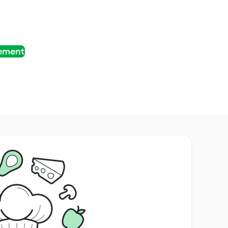
tement