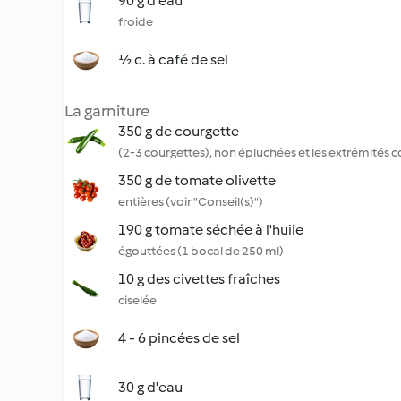
90 g d'eau
froide
½ c. à café de sel
La garniture
350 g de courgette
(2-3 courgettes), non épluchées et les extrémités 
350 g de tomate olivette
entières (voir "Conseil(s)")
190 g tomate séchée à l'huile
égouttées (1 bocal de 250 ml)
10 g des civettes fraîches
ciselée
4 - 6 pincées de sel
30 g d'eau