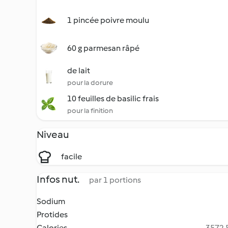
1 pincée poivre moulu
60 g parmesan râpé
de lait
pour la dorure
10 feuilles de basilic frais
pour la finition
Niveau
facile
Infos nut.
par 1 portions
Sodium
Protides
Calories
3572.5