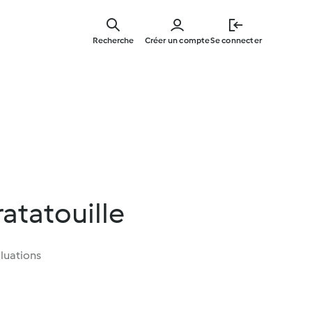
Skip
to
Recherche
Créer un compte
Se connecter
main
content
ratatouille
luations