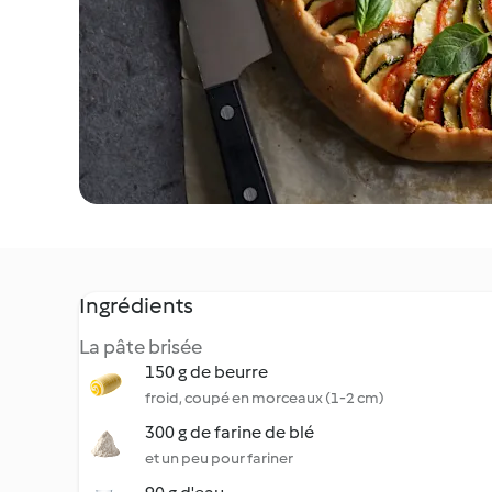
Ingrédients
La pâte brisée
150 g de beurre
froid, coupé en morceaux (1-2 cm)
300 g de farine de blé
et un peu pour fariner